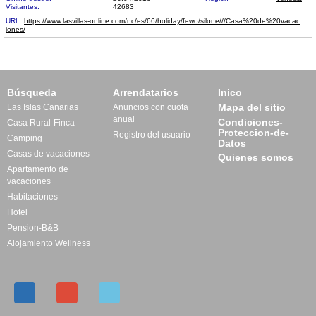
Visitantes:
42683
URL:
https://www.lasvillas-online.com/nc/es/66/holiday/fewo/silone///Casa%20de%20vacac​
iones/
Búsqueda
Arrendatarios
Inico
Mapa del sitio
Las Islas Canarias
Anuncios con cuota
anual
Condiciones-
Casa Rural-Finca
Proteccion-de-
Registro del usuario
Camping
Datos
Casas de vacaciones
Quienes somos
Apartamento de
vacaciones
Habitaciones
Hotel
Pension-B&B
Alojamiento Wellness