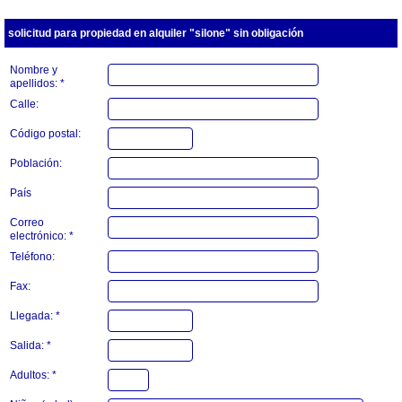
solicitud para propiedad en alquiler "silone" sin obligación
Nombre y
apellidos: *
Calle:
Código postal:
Población:
País
Correo
electrónico: *
Teléfono:
Fax:
Llegada: *
Salida: *
Adultos: *