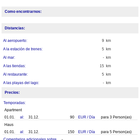
Como encontrarnos:
Distancias:
Al aeropuerto:
9 km
A la estación de trenes:
5 km
Al mar:
- km
A las tiendas:
15 km
Al restaurante:
5 km
A las playas del lago:
- km
Precios:
Temporadas:
Apartment
01.01.
al:
31.12.
90
EUR
/
Día
para
3
Person(as)
Haus
01.01.
al:
31.12.
150
EUR
/
Día
para
5
Person(as)
Comentarios adicionales sobre
-