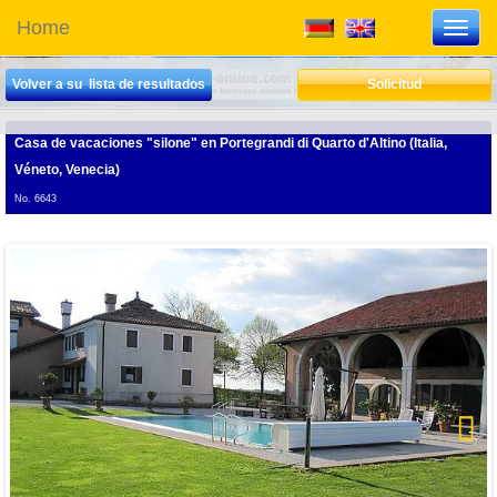
Home
Toggl
navig
Volver a su lista de resultados
Solicitud
Casa de vacaciones "silone"
en Portegrandi di Quarto d'Altino (Italia,
Véneto, Venecia)
No. 6643
Next