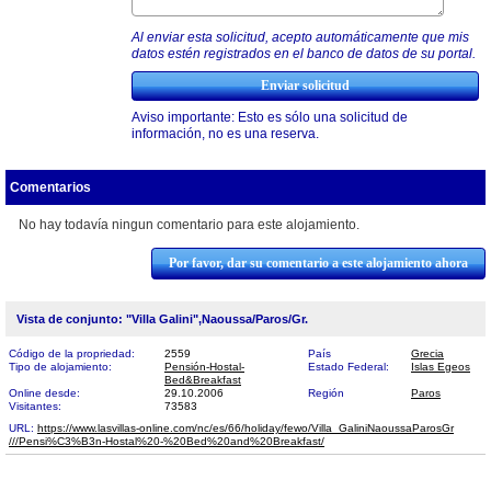
Al enviar esta solicitud, acepto automáticamente que mis
datos estén registrados en el banco de datos de su portal.
Aviso importante: Esto es sólo una solicitud de
información, no es una reserva.
Comentarios
No hay todavía ningun comentario para este alojamiento.
Por favor, dar su comentario a este alojamiento ahora
Vista de conjunto: "Villa Galini",Naoussa/Paros/Gr.
Código de la propriedad:
2559
País
Grecia
Tipo de alojamiento:
Pensión-Hostal-
Estado Federal:
Islas Egeos
Bed&Breakfast
Online desde:
29.10.2006
Región
Paros
Visitantes:
73583
URL:
https://www.lasvillas-online.com/nc/es/66/holiday/fewo/Villa_GaliniNaoussaParosGr​
///Pensi%C3%B3n-Hostal%20-%20Bed%20and%20Breakfast/