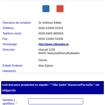
Ppersona de contacto:
Sr. Andreas Kitidis
Teléfono:
0030-22840-53335
Teléfono móvil:
0030-6945-885849
Fax:
0030-22840-53336
Homepage:
http://www.villagalini.gr
Dirección:
Vounali 1150
84401 Naoussa/Paros/Kykladen
Grecia
Estado Federal:
Islas Egeos
Hablamos:
solicitud para propiedad en alquiler ""Villa Galini",Naoussa/Paros/Gr." sin
obligación
Nombre y
apellidos: *