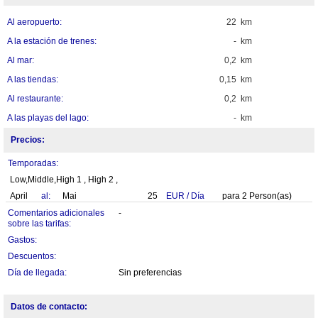
Al aeropuerto:
22 km
A la estación de trenes:
- km
Al mar:
0,2 km
A las tiendas:
0,15 km
Al restaurante:
0,2 km
A las playas del lago:
- km
Precios:
Temporadas:
Low,Middle,High 1 , High 2 ,
April
al:
Mai
25
EUR
/
Día
para
2
Person(as)
Comentarios adicionales
-
sobre las tarifas:
Gastos:
Descuentos:
Día de llegada:
Sin preferencias
Datos de contacto: