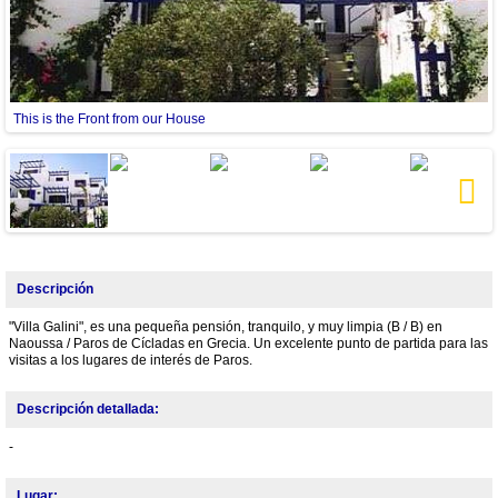
This is the Front from our House
O
Next
Descripción
"Villa Galini", es una pequeña pensión, tranquilo, y muy limpia (B / B) en
Naoussa / Paros de Cícladas en Grecia. Un excelente punto de partida para las
visitas a los lugares de interés de Paros.
Descripción detallada:
-
Lugar: