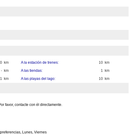
30 km
A la estación de trenes:
10 km
- km
A las tiendas:
1 km
1 km
A las playas del lago:
10 km
or favor, contacte con él directamente.
 preferencias, Lunes, Viernes