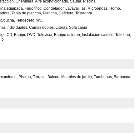
efacción, Cheminea, Aire acondicionado, Sauna, Piscina
ina equipada, Frigorífico, Congelador, Lavavajillas, Microondas, Horno,
adora, Tabla de plancha, Plancha, Cafetera, Tostadora
o/ducha, Tendedero, WC
as individuales, Camas dobles, Literas, Sofa cama
ipo CD, Equipo DVD, Televisor, Equipo estereo, Instalación satélite, Teléfono,
io
camiento, Piscina, Terraza, Balcón, Muebles de jardín, Tumbonas, Barbacoa