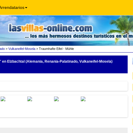
Arrendatarios
ado
>
Vulkaneifel-Mosela
> Traumhafte Eifel - Mühle
"
en Elzbachtal (Alemania, Renania-Palatinado, Vulkaneifel-Mosela)