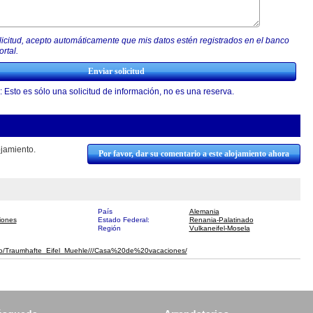
olicitud, acepto automáticamente que mis datos estén registrados en el banco
rtal.
: Esto es sólo una solicitud de información, no es una reserva.
jamiento.
Por favor, dar su comentario a este alojamiento ahora
País
Alemania
iones
Estado Federal:
Renania-Palatinado
Región
Vulkaneifel-Mosela
fewo/Traumhafte_Eifel_Muehle///​Casa%20de%20vacaciones/