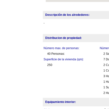
Descripción de los alrededores:
-
Distribucion de propiedad:
Número max. de personas:
Número
40 Personas:
2 S
Superficie de la vivienda (qm):
7 Do
250
2 C
1 Co
3 Ha
1 Ha
1 Su
2 Ha
Equipamiento interior: