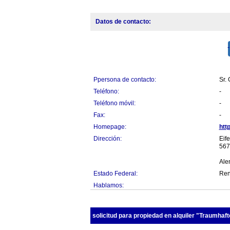
Datos de contacto:
Ppersona de contacto:
Sr.
Teléfono:
-
Teléfono móvil:
-
Fax:
-
Homepage:
htt
Dirección:
Eife
567
Ale
Estado Federal:
Ren
Hablamos:
solicitud para propiedad en alquiler "Traumhafte