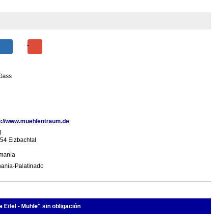
 Gass
p://www.muehlentraum.de
l
54 Elzbachtal
mania
ania-Palatinado
 Eifel - Mühle" sin obligación