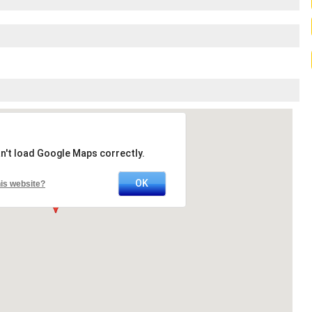
n't load Google Maps correctly.
OK
is website?