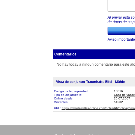
Al enviar esta s
de datos de su po
Aviso importante
Comentarios
No hay todavía ningun comentario para este alo
Vista de conjunto: Traumhafte Eifel - Mühle
Código de la propriedad:
13816
Tipo de alojamiento:
Casa de vacac
Online desde:
26.07.2007
Visitantes:
54232
URL:
https://www.lasvillas-online.com/nc/es/66/holiday/