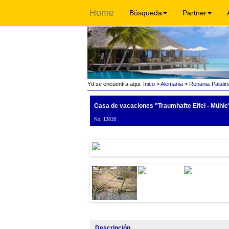
Home
Búsqueda
Partner
Yd se encuentra aqui:
Inico
>
Alemania
>
Renania-Palatin
Casa de vacaciones "Traumhafte Eifel - Mühle
No. 13816
Descripción