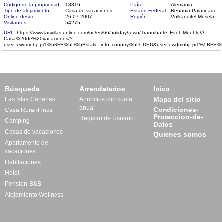
Código de la propriedad:
13816
País
Alemania
Tipo de alojamiento:
Casa de vacaciones
Estado Federal:
Renania-Palatinado
Online desde:
26.07.2007
Región
Vulkaneifel-Mosela
Visitantes:
54275
URL:
https://www.lasvillas-online.com/nc/es/66/holiday/fewo/Traumhafte_Eifel_Muehle///​
Casa%20de%20vacaciones/?
user_cwdmobj_pi1%5BFE%5D%5Bstatic_info_country%5D=DEU&user_cwdmobj_pi1%5BF
Búsqueda
Arrendatarios
Inico
Mapa del sitio
Las Islas Canarias
Anuncios con cuota
anual
Condiciones-
Casa Rural-Finca
Proteccion-de-
Registro del usuario
Camping
Datos
Casas de vacaciones
Quienes somos
Apartamento de
vacaciones
Habitaciones
Hotel
Pension-B&B
Alojamiento Wellness