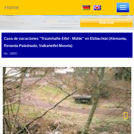
Home
Toggl
navig
Solicitud
Casa de vacaciones "Traumhafte Eifel - Mühle"
en Elzbachtal (Alemania,
Renania-Palatinado, Vulkaneifel-Mosela)
No. 13816
Next