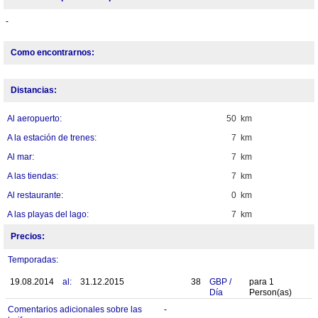
-
Como encontrarnos:
Distancias:
Al aeropuerto:
50 km
A la estación de trenes:
7 km
Al mar:
7 km
A las tiendas:
7 km
Al restaurante:
0 km
A las playas del lago:
7 km
Precios:
Temporadas:
19.08.2014
al:
31.12.2015
38
GBP
/
para
1
Día
Person(as)
Comentarios adicionales sobre las
-