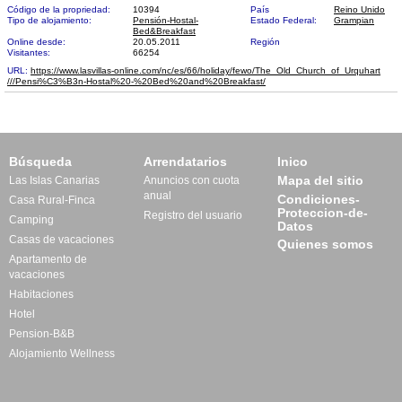
Código de la propriedad:
10394
País
Reino Unido
Tipo de alojamiento:
Pensión-Hostal-
Estado Federal:
Grampian
Bed&Breakfast
Online desde:
20.05.2011
Región
Visitantes:
66254
URL:
https://www.lasvillas-online.com/nc/es/66/holiday/fewo/The_Old_Church_of_Urquhart​
///Pensi%C3%B3n-Hostal%20-%20Bed%20and%20Breakfast/
Búsqueda
Arrendatarios
Inico
Mapa del sitio
Las Islas Canarias
Anuncios con cuota
anual
Condiciones-
Casa Rural-Finca
Proteccion-de-
Registro del usuario
Camping
Datos
Casas de vacaciones
Quienes somos
Apartamento de
vacaciones
Habitaciones
Hotel
Pension-B&B
Alojamiento Wellness