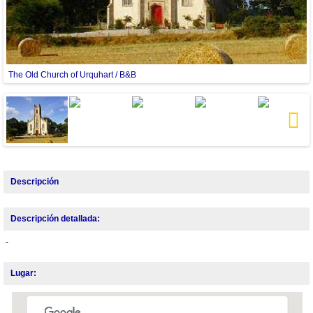
The Old Church of Urquhart / B&B
L
Next
Descripción
Descripción detallada:
-
Lugar: