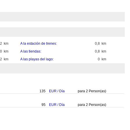
12 km
A la estación de trenes:
0,8 km
0 km
A las tiendas:
0,8 km
,2 km
A las playas del lago:
0 km
135
EUR
/
Día
para
2
Person(as)
95
EUR
/
Día
para
2
Person(as)