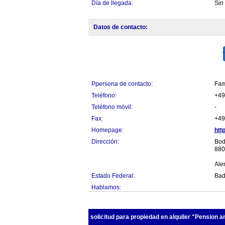
Día de llegada:
Sin
Datos de contacto:
Ppersona de contacto:
Fam
Teléfono:
+49
Teléfono móvil:
-
Fax:
+49
Homepage:
htt
Dirección:
Bod
880
Ale
Estado Federal:
Bad
Hablamos:
solicitud para propiedad en alquiler "Pension 