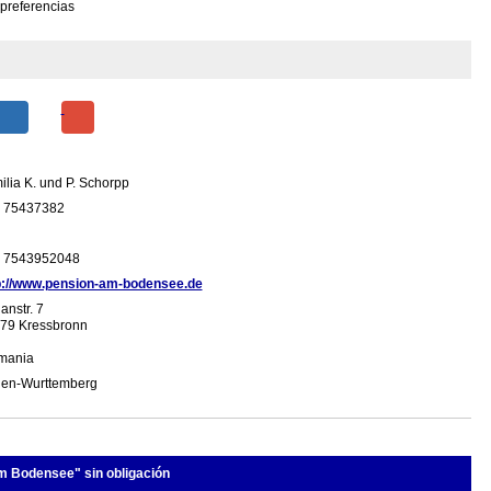
 preferencias
ilia K. und P. Schorpp
 75437382
 7543952048
p://www.pension-am-bodensee.de
anstr. 7
79 Kressbronn
mania
en-Wurttemberg
am Bodensee" sin obligación