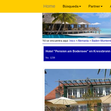
Home
Búsqueda
Partner
Yd se encuentra aqui:
Inico
>
Alemania
>
Baden-Wurttem
Hotel "Pension am Bodensee"
en Kressbronn 
No. 1238