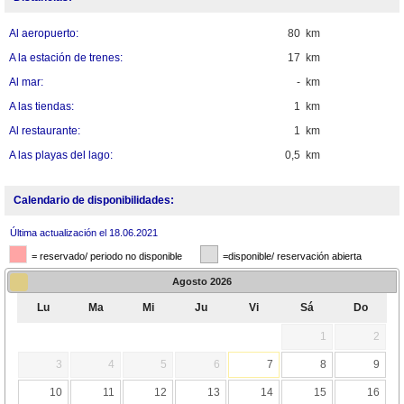
Al aeropuerto:
80 km
A la estación de trenes:
17 km
Al mar:
- km
A las tiendas:
1 km
Al restaurante:
1 km
A las playas del lago:
0,5 km
Calendario de disponibilidades:
Última actualización el 18.06.2021
= reservado/ periodo no disponible
=disponible/ reservación abierta
Agosto
2026
Lu
Ma
Mi
Ju
Vi
Sá
Do
1
2
3
4
5
6
7
8
9
10
11
12
13
14
15
16