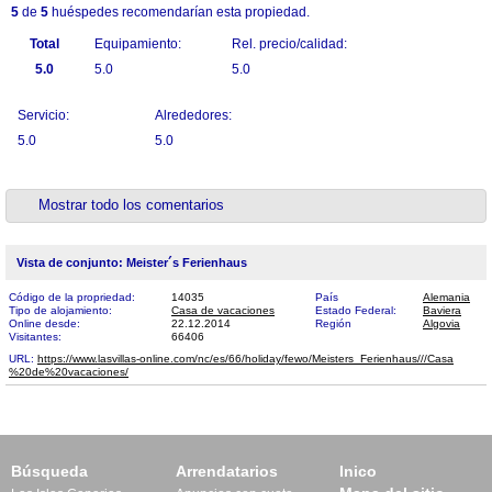
5
de
5
huéspedes recomendarían esta propiedad.
Total
Equipamiento:
Rel. precio/calidad:
5.0
5.0
5.0
Servicio:
Alrededores:
5.0
5.0
Mostrar todo los comentarios
Vista de conjunto: Meister´s Ferienhaus
Código de la propriedad:
14035
País
Alemania
Tipo de alojamiento:
Casa de vacaciones
Estado Federal:
Baviera
Online desde:
22.12.2014
Región
Algovia
Visitantes:
66406
URL:
https://www.lasvillas-online.com/nc/es/66/holiday/fewo/Meisters_Ferienhaus///Casa​
%20de%20vacaciones/
Búsqueda
Arrendatarios
Inico