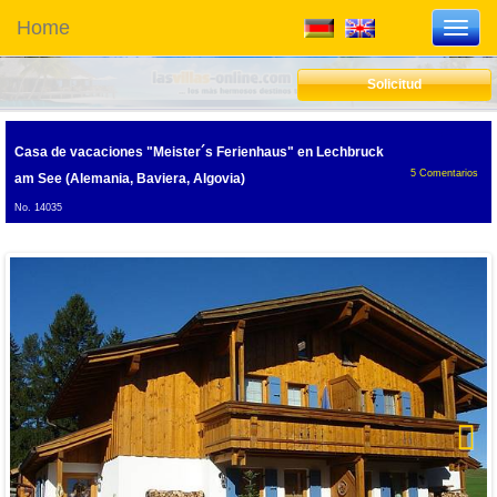
Home
Toggl
navig
Solicitud
5.0
Casa de vacaciones "Meister´s Ferienhaus"
en Lechbruck
5
Comentarios
am See (Alemania, Baviera, Algovia)
No. 14035
Next