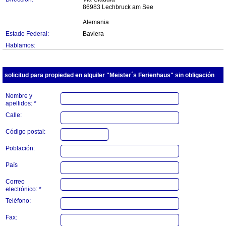
86983 Lechbruck am See
Alemania
Estado Federal:
Baviera
Hablamos:
solicitud para propiedad en alquiler "Meister´s Ferienhaus" sin obligación
Nombre y
apellidos: *
Calle:
Código postal:
Población:
País
Correo
electrónico: *
Teléfono:
Fax: