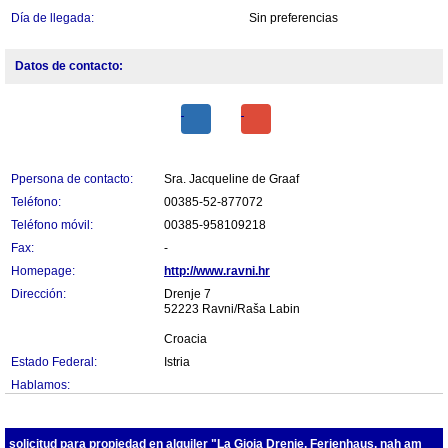
Día de llegada:
Sin preferencias
Datos de contacto:
Ppersona de contacto:
Sra. Jacqueline de Graaf
Teléfono:
00385-52-877072
Teléfono móvil:
00385-958109218
Fax:
-
Homepage:
http://www.ravni.hr
Dirección:
Drenje 7
52223 Ravni/Raša Labin
Croacia
Estado Federal:
Istria
Hablamos:
solicitud para propiedad en alquiler "La Gioia Drenje, Ferienhaus, nah am