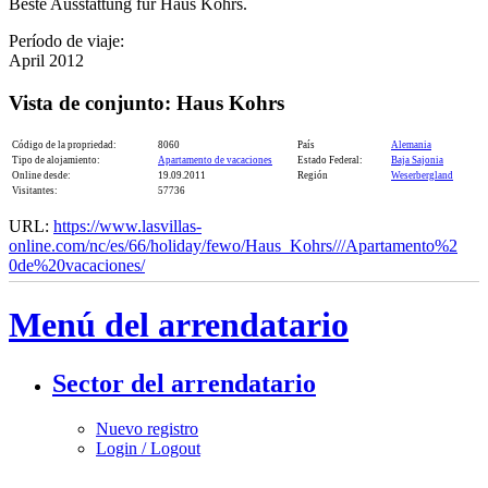
Beste Ausstattung für Haus Kohrs.
Período de viaje:
April 2012
Vista de conjunto: Haus Kohrs
Código de la propriedad:
8060
País
Alemania
Tipo de alojamiento:
Apartamento de vacaciones
Estado Federal:
Baja Sajonia
Online desde:
19.09.2011
Región
Weserbergland
Visitantes:
57736
URL:
https://www.lasvillas-
online.com/nc/es/66/holiday/fewo/Haus_Kohrs///Apartamento%2​
0de%20vacaciones/
Menú del arrendatario
Sector del arrendatario
Nuevo registro
Login / Logout