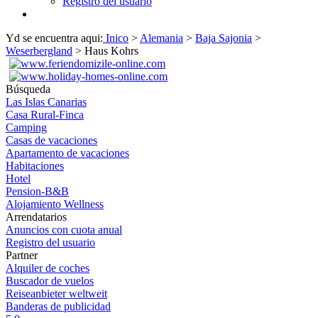
Registro del usuario
Yd se encuentra aqui:
Inico
>
Alemania
>
Baja Sajonia
>
Weserbergland
> Haus Kohrs
Búsqueda
Las Islas Canarias
Casa Rural-Finca
Camping
Casas de vacaciones
Apartamento de vacaciones
Habitaciones
Hotel
Pension-B&B
Alojamiento Wellness
Arrendatarios
Anuncios con cuota anual
Registro del usuario
Partner
Alquiler de coches
Buscador de vuelos
Reiseanbieter weltweit
Banderas de publicidad