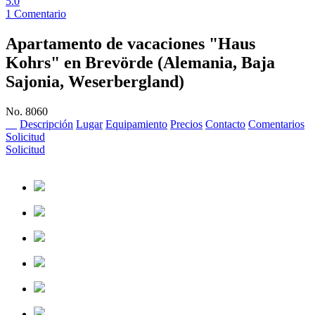
5.0
1
Comentario
Apartamento de vacaciones "Haus
Kohrs"
en Brevörde (Alemania, Baja
Sajonia, Weserbergland)
No. 8060
Descripción
Lugar
Equipamiento
Precios
Contacto
Comentarios
Solicitud
Solicitud