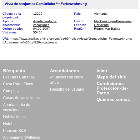
Vista de conjunto: Gemütliche *** Ferienwohnung
Código de la
12226
País
Alemania
propriedad:
Tipo de
Apartamento de
Estado
Mecklemburgo-Pomerania
alojamiento:
vacaciones
Federal:
Occidental
Online desde:
04.09.2007
Región
Rügen-Mar Baltico
Visitantes:
55454
URL:
https://www.lasvillas-online.com/nc/es/66/holiday/fewo/Gemuetliche_Ferienwohnung/​
//Apartamento%20de%20vacaciones/
Búsqueda
Arrendatarios
Inico
Mapa del sitio
Las Islas Canarias
Anuncios con cuota
anual
Condiciones-
Casa Rural-Finca
Proteccion-de-
Registro del usuario
Camping
Datos
Casas de vacaciones
Quienes somos
Apartamento de
vacaciones
Habitaciones
Hotel
Pension-B&B
Alojamiento Wellness