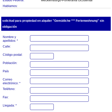
Estado Federal:
Mecklemburgo-Pomerania Occidental
Hablamos:
solicitud para propiedad en alquiler "Gemütliche *** Ferienwohnung" sin
obligación
Nombre y
apellidos: *
Calle:
Código postal:
Población:
País
Correo
electrónico: *
Teléfono:
Fax:
Llegada: *