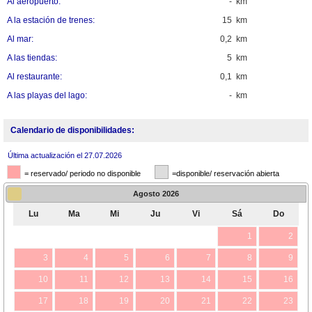
Al aeropuerto:
- km
A la estación de trenes:
15 km
Al mar:
0,2 km
A las tiendas:
5 km
Al restaurante:
0,1 km
A las playas del lago:
- km
Calendario de disponibilidades:
Última actualización el 27.07.2026
= reservado/ periodo no disponible
=disponible/ reservación abierta
Agosto
2026
Lu
Ma
Mi
Ju
Vi
Sá
Do
1
2
3
4
5
6
7
8
9
10
11
12
13
14
15
16
17
18
19
20
21
22
23