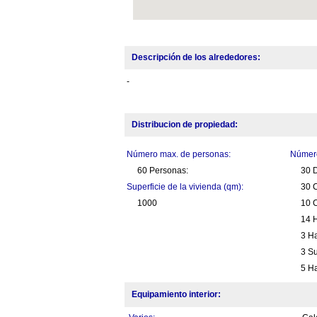
Descripción de los alrededores:
-
Distribucion de propiedad:
Número max. de personas:
Número
60 Personas:
30 D
Superficie de la vivienda (qm):
30 
1000
10 C
14 H
3 Ha
3 Su
5 Ha
Equipamiento interior: