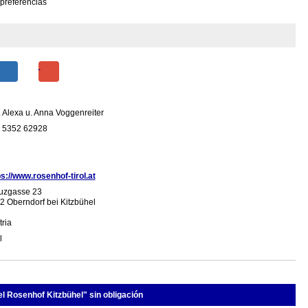
 preferencias
. Alexa u. Anna Voggenreiter
 5352 62928
ps://www.rosenhof-tirol.at
uzgasse 23
2 Oberndorf bei Kitzbühel
tria
l
el Rosenhof Kitzbühel" sin obligación