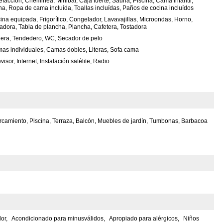
efacción, Cheminea, Minibar, Caja fuerte, Sauna, Piscina, Cama infantil,
na, Ropa de cama incluída, Toallas incluídas, Paños de cocina incluídos
ina equipada, Frigorífico, Congelador, Lavavajillas, Microondas, Horno,
adora, Tabla de plancha, Plancha, Cafetera, Tostadora
era, Tendedero, WC, Secador de pelo
as individuales, Camas dobles, Literas, Sofa cama
visor, Internet, Instalación satélite, Radio
camiento, Piscina, Terraza, Balcón, Muebles de jardín, Tumbonas, Barbacoa
or,
Acondicionado para minusválidos,
Apropiado para alérgicos,
Niños