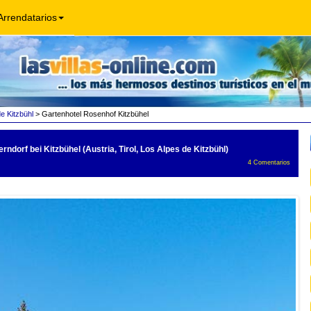
Arrendatarios
e Kitzbühl
> Gartenhotel Rosenhof Kitzbühel
4.8
rndorf bei Kitzbühel (Austria, Tirol, Los Alpes de Kitzbühl)
4
Comentarios