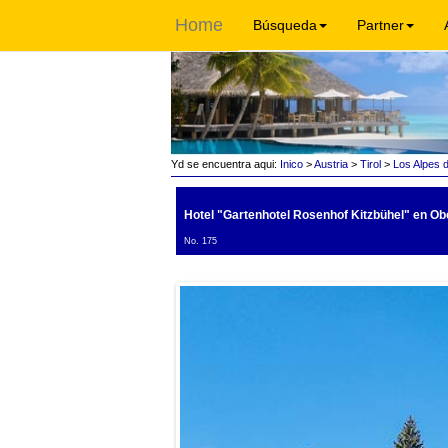
Home
Búsqueda
Partner
Yd se encuentra aqui:
Inico
>
Austria
>
Tirol
>
Los Alpes d
Hotel "Gartenhotel Rosenhof Kitzbühel"
en Obe
No. 175