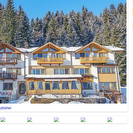
tzbühel
Gar