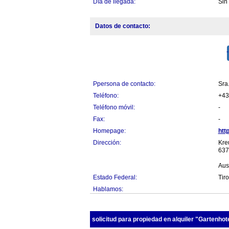
Día de llegada:
Sin
Datos de contacto:
Ppersona de contacto:
Sra
Teléfono:
+43
Teléfono móvil:
-
Fax:
-
Homepage:
htt
Dirección:
Kre
637
Aus
Estado Federal:
Tiro
Hablamos:
solicitud para propiedad en alquiler "Gartenhot