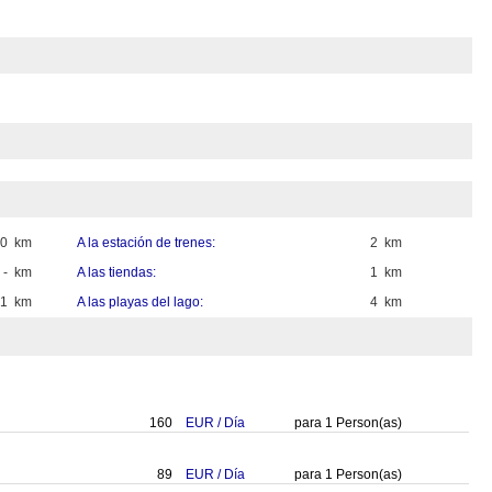
60 km
A la estación de trenes:
2 km
- km
A las tiendas:
1 km
1 km
A las playas del lago:
4 km
160
EUR
/
Día
para
1
Person(as)
89
EUR
/
Día
para
1
Person(as)