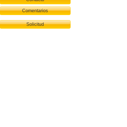
Comentarios
Solicitud
tenhotel Rosenhof - the small paradise near Kitzbühel