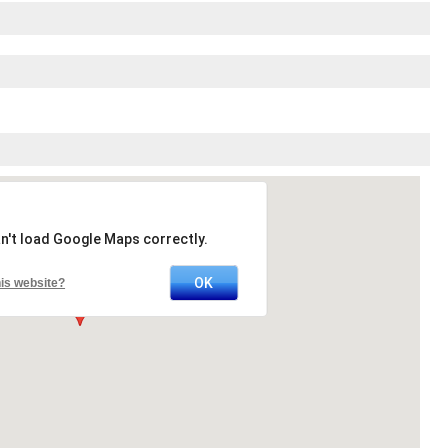
n't load Google Maps correctly.
OK
is website?