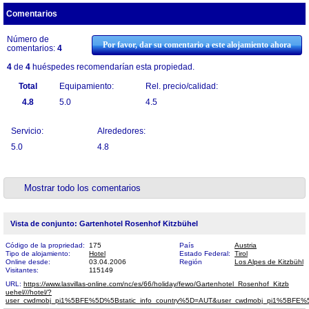
Comentarios
Número de
Por favor, dar su comentario a este alojamiento ahora
comentarios:
4
4
de
4
huéspedes recomendarían esta propiedad.
Total
Equipamiento:
Rel. precio/calidad:
4.8
5.0
4.5
Servicio:
Alrededores:
5.0
4.8
Mostrar todo los comentarios
Vista de conjunto: Gartenhotel Rosenhof Kitzbühel
Código de la propriedad:
175
País
Austria
Tipo de alojamiento:
Hotel
Estado Federal:
Tirol
Online desde:
03.04.2006
Región
Los Alpes de Kitzbühl
Visitantes:
115149
URL:
https://www.lasvillas-online.com/nc/es/66/holiday/fewo/Gartenhotel_Rosenhof_Kitzb​
uehel///hotel/?
user_cwdmobj_pi1%5BFE%5D%5Bstatic_info_country%5D=AUT&user_cwdmobj_pi1%5BF