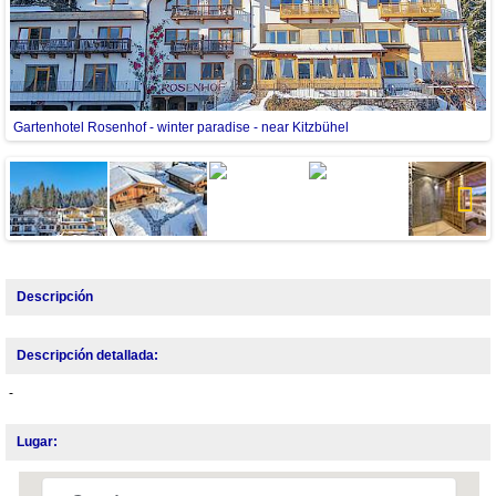
Gartenhotel Rosenhof - winter paradise - near Kitzbühel
G
Next
Descripción
Descripción detallada:
-
Lugar: