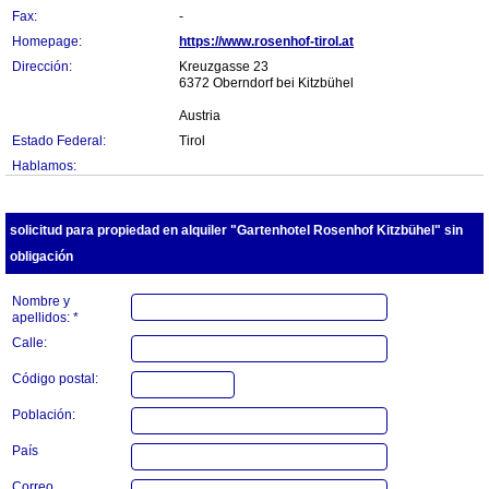
Fax:
-
Homepage:
https://www.rosenhof-tirol.at
Dirección:
Kreuzgasse 23
6372 Oberndorf bei Kitzbühel
Austria
Estado Federal:
Tirol
Hablamos:
solicitud para propiedad en alquiler "Gartenhotel Rosenhof Kitzbühel" sin
obligación
Nombre y
apellidos: *
Calle:
Código postal:
Población:
País
Correo