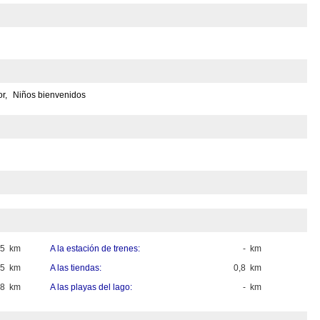
r,
Niños bienvenidos
25 km
A la estación de trenes:
- km
5 km
A las tiendas:
0,8 km
,8 km
A las playas del lago:
- km