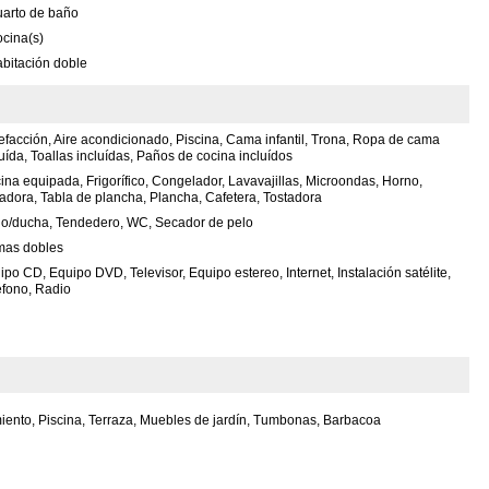
uarto de baño
cina(s)
bitación doble
efacción, Aire acondicionado, Piscina, Cama infantil, Trona, Ropa de cama
uída, Toallas incluídas, Paños de cocina incluídos
ina equipada, Frigorífico, Congelador, Lavavajillas, Microondas, Horno,
adora, Tabla de plancha, Plancha, Cafetera, Tostadora
o/ducha, Tendedero, WC, Secador de pelo
as dobles
po CD, Equipo DVD, Televisor, Equipo estereo, Internet, Instalación satélite,
éfono, Radio
ento, Piscina, Terraza, Muebles de jardín, Tumbonas, Barbacoa