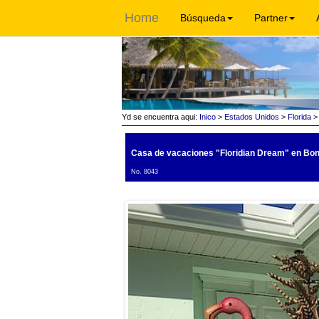
Home
Búsqueda
Partner
Yd se encuentra aqui:
Inico
>
Estados Unidos
>
Florida
Casa de vacaciones "Floridian Dream"
en Boni
No. 8043