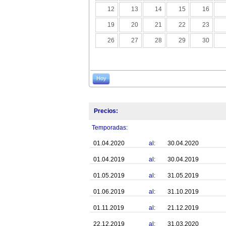
12
13
14
15
16
19
20
21
22
23
26
27
28
29
30
Hoy
Precios:
Temporadas:
01.04.2020
al:
30.04.2020
01.04.2019
al:
30.04.2019
01.05.2019
al:
31.05.2019
01.06.2019
al:
31.10.2019
01.11.2019
al:
21.12.2019
22.12.2019
al:
31.03.2020