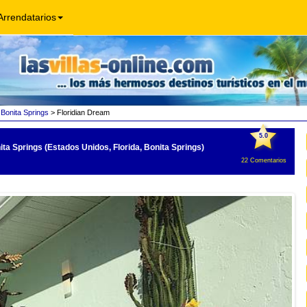
Arrendatarios
>
Bonita Springs
> Floridian Dream
5.0
ta Springs (Estados Unidos, Florida, Bonita Springs)
22
Comentarios
Poo