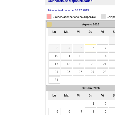
Calendario de disponibilidades:
Última actualización el 16.12.2019
= reservado/ periodo no disponible
=dispo
Agosto
2026
Lu
Ma
Mi
Ju
Vi
S
3
4
5
6
7
10
11
12
13
14
17
18
19
20
21
24
25
26
27
28
31
Octubre
2026
Lu
Ma
Mi
Ju
Vi
S
1
2
5
6
7
8
9