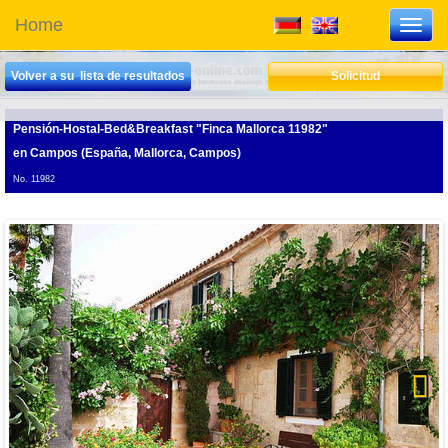
Home
Toggl
navig
Volver a su lista de resultados
Solicitud
Pensión-Hostal-Bed&Breakfast "Finca Mallorca 11982"
en Campos (España, Mallorca, Campos)
No. 11982
Next