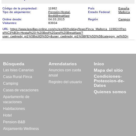
Código de la propriedad:
11982
País
España
Tipo de alojamiento:
Pensión-Hostal-
Estado Federal:
Mallorca
Bed&Breakfast
Online desde:
04.03.2015
Región
Campos
Visitantes:
83934
URL:
https://www.lasvillas-online.com/nc/es/66/holiday/fewo/Finca_Mallorca_11982///Pen​
si%C3%B3n-Hostal%20-%20Bed%20and%20Breakfast/?
user_cwdmobj_pi1%5BsUID%5D=&user_cwdmobj_pi1%5BFE%5D%5Bcategory_rel%5D=
Búsqueda
Arrendatarios
Inico
Mapa del sitio
Las Islas Canarias
Anuncios con cuota
anual
Condiciones-
Casa Rural-Finca
Proteccion-de-
Registro del usuario
Camping
Datos
Casas de vacaciones
Quienes somos
Apartamento de
vacaciones
Habitaciones
Hotel
Pension-B&B
Alojamiento Wellness