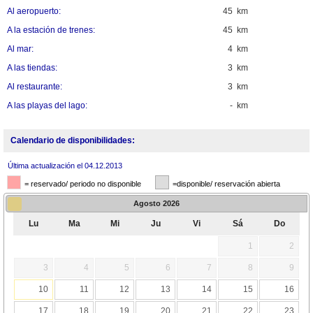
Al aeropuerto:
45 km
A la estación de trenes:
45 km
Al mar:
4 km
A las tiendas:
3 km
Al restaurante:
3 km
A las playas del lago:
- km
Calendario de disponibilidades:
Última actualización el 04.12.2013
= reservado/ periodo no disponible
=disponible/ reservación abierta
Agosto
2026
Lu
Ma
Mi
Ju
Vi
Sá
Do
1
2
3
4
5
6
7
8
9
10
11
12
13
14
15
16
17
18
19
20
21
22
23