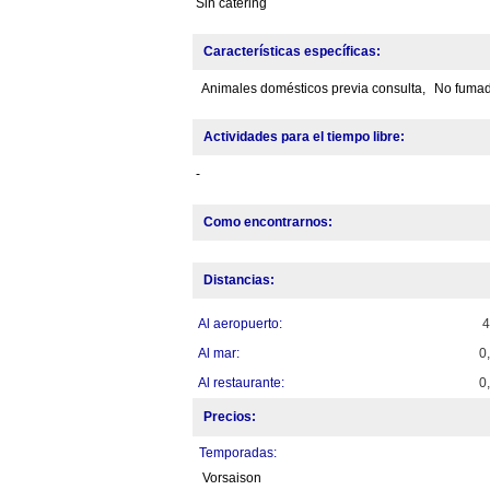
Sin catering
Características específicas:
Animales domésticos previa consulta,
No fumad
Actividades para el tiempo libre:
-
Como encontrarnos:
Distancias:
Al aeropuerto:
Al mar:
0
Al restaurante:
0
Precios:
Temporadas:
Vorsaison