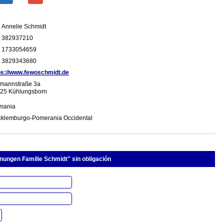
. Annelie Schmidt
 382937210
 1733054659
 3829343680
ps://www.fewoschmidt.de
mannstraße 3a
25 Kühlungsborn
mania
klemburgo-Pomerania Occidental
hnungen Familie Schmidt" sin obligación