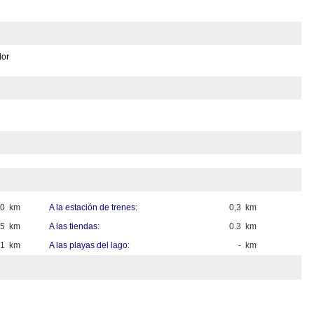
or
40 km
A la estación de trenes:
0,3 km
,5 km
A las tiendas:
0.3 km
,1 km
A las playas del lago:
- km