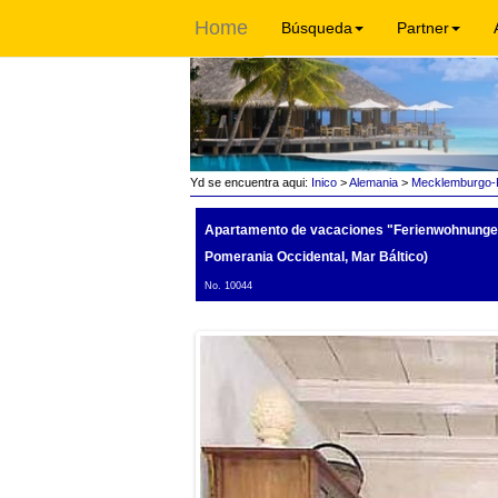
Home
Búsqueda
Partner
Yd se encuentra aqui:
Inico
>
Alemania
>
Mecklemburgo-P
Apartamento de vacaciones "Ferienwohnungen
Pomerania Occidental, Mar Báltico)
No. 10044