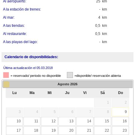
Al aeropuerto:
25 km
A la estación de trenes:
- km
Al mar:
4 km
A las tiendas:
0,5 km
Al restaurante:
0,5 km
A las playas del lago:
- km
Calendario de disponibilidades:
Última actualización el 05.03.2018
= reservado/ periodo no disponible
=disponible/ reservación abierta
Agosto
2026
Lu
Ma
Mi
Ju
Vi
Sá
Do
1
2
3
4
5
6
7
8
9
10
11
12
13
14
15
16
17
18
19
20
21
22
23