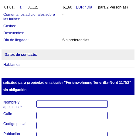
01.01.
al:
31.12.
61,60
EUR
/
Día
para
2
Person(as)
Comentarios adicionales sobre
-
las tarifas:
Gastos:
Descuentos:
Día de llegada:
Sin preferencias
Datos de contacto:
Hablamos:
solicitud para propiedad en alquiler "Ferienwohnung Teneriffa-Nord 11752"
sin obligación
Nombre y
apellidos: *
Calle:
Código postal:
Población: