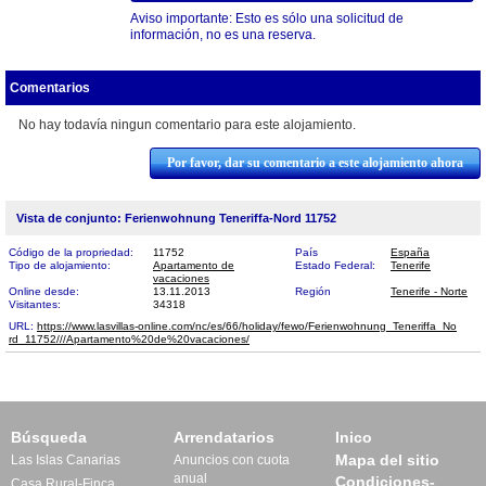
Aviso importante: Esto es sólo una solicitud de
información, no es una reserva.
Comentarios
No hay todavía ningun comentario para este alojamiento.
Por favor, dar su comentario a este alojamiento ahora
Vista de conjunto: Ferienwohnung Teneriffa-Nord 11752
Código de la propriedad:
11752
País
España
Tipo de alojamiento:
Apartamento de
Estado Federal:
Tenerife
vacaciones
Online desde:
13.11.2013
Región
Tenerife - Norte
Visitantes:
34318
URL:
https://www.lasvillas-online.com/nc/es/66/holiday/fewo/Ferienwohnung_Teneriffa_No​
rd_11752///Apartamento%20de%20vacaciones/
Búsqueda
Arrendatarios
Inico
Mapa del sitio
Las Islas Canarias
Anuncios con cuota
anual
Condiciones-
Casa Rural-Finca