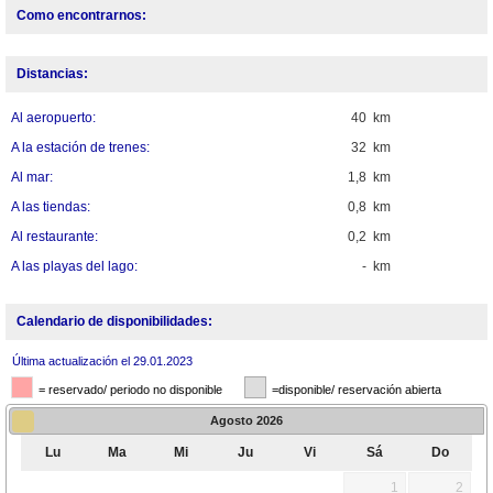
Como encontrarnos:
Distancias:
Al aeropuerto:
40 km
A la estación de trenes:
32 km
Al mar:
1,8 km
A las tiendas:
0,8 km
Al restaurante:
0,2 km
A las playas del lago:
- km
Calendario de disponibilidades:
Última actualización el 29.01.2023
= reservado/ periodo no disponible
=disponible/ reservación abierta
Agosto
2026
Lu
Ma
Mi
Ju
Vi
Sá
Do
1
2