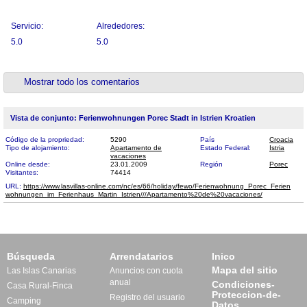
Servicio:
Alrededores:
5.0
5.0
Mostrar todo los comentarios
Vista de conjunto: Ferienwohnungen Porec Stadt in Istrien Kroatien
Código de la propriedad:
5290
País
Croacia
Tipo de alojamiento:
Apartamento de
Estado Federal:
Istria
vacaciones
Online desde:
23.01.2009
Región
Porec
Visitantes:
74414
URL:
https://www.lasvillas-online.com/nc/es/66/holiday/fewo/Ferienwohnung_Porec_Ferien​
wohnungen_im_Ferienhaus_Martin_Istrien///Apartamento%20de%20vacaciones/
Búsqueda
Arrendatarios
Inico
Mapa del sitio
Las Islas Canarias
Anuncios con cuota
anual
Condiciones-
Casa Rural-Finca
Proteccion-de-
Registro del usuario
Camping
Datos