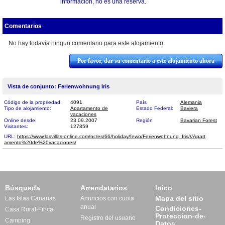
información, no es una reserva.
Comentarios
No hay todavía ningun comentario para este alojamiento.
Por favor, dar su comentario a este alojamiento ahora
Vista de conjunto: Ferienwohnung Iris
Código de la propriedad:
4091
País
Alemania
Tipo de alojamiento:
Apartamento de
Estado Federal:
Baviera
vacaciones
Online desde:
23.09.2007
Región
Bavarian Forest
Visitantes:
127859
URL:
https://www.lasvillas-online.com/nc/es/66/holiday/fewo/Ferienwohnung_Iris///Apart​
amento%20de%20vacaciones/
Búsqueda
Arrendatarios
Inico
Mapa del sitio
Las Islas Canarias
Anuncios con cuota
anual
Condiciones-
Casa Rural-Finca
Proteccion-de-
Registro del usuario
Camping
Datos