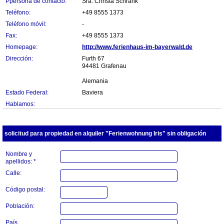
Ppersona de contacto:
Sra. Christa Schrank
Teléfono:
+49 8555 1373
Teléfono móvil:
-
Fax:
+49 8555 1373
Homepage:
http://www.ferienhaus-im-bayerwald.de
Dirección:
Furth 67
94481 Grafenau
Alemania
Estado Federal:
Baviera
Hablamos:
solicitud para propiedad en alquiler "Ferienwohnung Iris" sin obligación
Nombre y
apellidos: *
Calle:
Código postal:
Población:
País