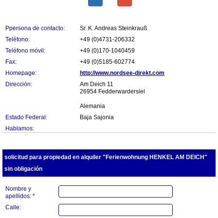
Ppersona de contacto:
Sr. K. Andreas Steinkrauß
Teléfono:
+49 (0)4731-206332
Teléfono móvil:
+49 (0)170-1040459
Fax:
+49 (0)5185-602774
Homepage:
http://www.nordsee-direkt.com
Dirección:
Am Deich 11
26954 Fedderwardersiel
Alemania
Estado Federal:
Baja Sajonia
Hablamos:
solicitud para propiedad en alquiler "Ferienwohnung HENKEL AM DEICH"
sin obligación
Nombre y
apellidos: *
Calle: