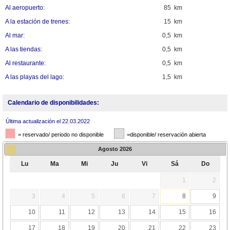
Al aeropuerto:
85 km
A la estación de trenes:
15 km
Al mar:
0,5 km
A las tiendas:
0,5 km
Al restaurante:
0,5 km
A las playas del lago:
1,5 km
Calendario de disponibilidades:
Última actualización el 22.03.2022
= reservado/ periodo no disponible
=disponible/ reservación abierta
Agosto
2026
Lu
Ma
Mi
Ju
Vi
Sá
Do
1
2
3
4
5
6
7
8
9
10
11
12
13
14
15
16
17
18
19
20
21
22
23