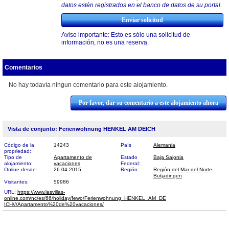
datos estén registrados en el banco de datos de su portal.
Aviso importante: Esto es sólo una solicitud de
información, no es una reserva.
Comentarios
No hay todavía ningun comentario para este alojamiento.
Por favor, dar su comentario a este alojamiento ahora
Vista de conjunto: Ferienwohnung HENKEL AM DEICH
Código de la
14243
País
Alemania
propriedad:
Tipo de
Apartamento de
Estado
Baja Sajonia
alojamiento:
vacaciones
Federal:
Online desde:
26.04.2015
Región
Región del Mar del Norte-
Butjadingen
Visitantes:
59986
URL:
https://www.lasvillas-
online.com/nc/es/66/holiday/fewo/Ferienwohnung_HENKEL_AM_DE​
ICH///Apartamento%20de%20vacaciones/