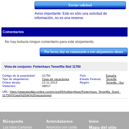
Aviso importante: Esto es sólo una solicitud de
información, no es una reserva.
Comentarios
No hay todavía ningun comentario para este alojamiento.
Por favor, dar su comentario a este alojamiento ahora
Vista de conjunto: Ferienhaus Teneriffa-Süd 11750
Código de la propriedad:
11750
País
España
Tipo de alojamiento:
Casa de vacaciones
Estado Federal:
Tenerife
Online desde:
13.11.2013
Región
Tenerife - Sur
Visitantes:
38017
URL:
https://www.lasvillas-online.com/nc/es/66/holiday/fewo/Ferienhaus_Teneriffa_Sued_​
11750///Casa%20de%20vacaciones/
Búsqueda
Arrendatarios
Inico
Mapa del sitio
Las Islas Canarias
Anuncios con cuota