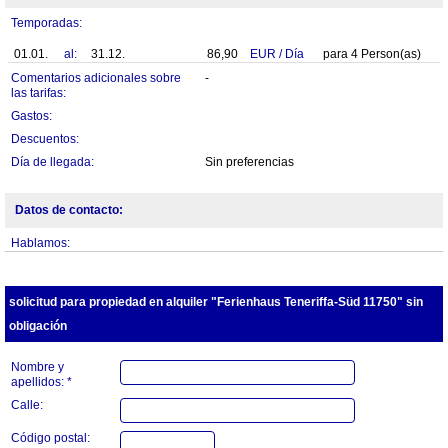
Temporadas:
01.01.
al:
31.12.
86,90
EUR
/
Día
para
4
Person(as)
Comentarios adicionales sobre
-
las tarifas:
Gastos:
Descuentos:
Día de llegada:
Sin preferencias
Datos de contacto:
Hablamos:
solicitud para propiedad en alquiler "Ferienhaus Teneriffa-Süd 11750" sin
obligación
Nombre y
apellidos: *
Calle:
Código postal: