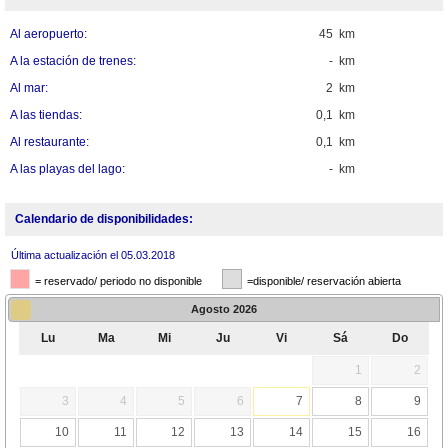
Al aeropuerto:
45 km
A la estación de trenes:
- km
Al mar:
2 km
A las tiendas:
0,1 km
Al restaurante:
0,1 km
A las playas del lago:
- km
Calendario de disponibilidades:
Última actualización el 05.03.2018
= reservado/ periodo no disponible
=disponible/ reservación abierta
Agosto
2026
Lu
Ma
Mi
Ju
Vi
Sá
Do
1
2
3
4
5
6
7
8
9
10
11
12
13
14
15
16