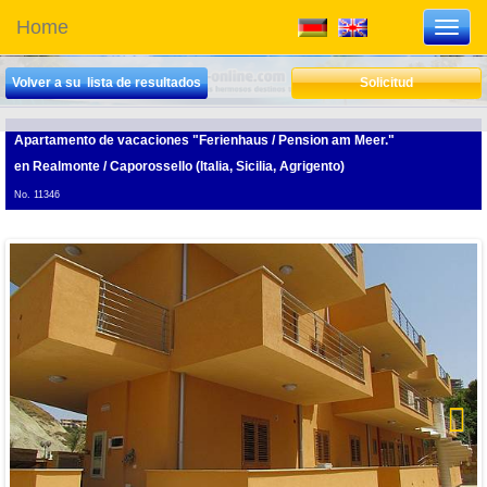
Home
Toggl
navig
Volver a su lista de resultados
Solicitud
Apartamento de vacaciones "Ferienhaus / Pension am Meer."
en Realmonte / Caporossello (Italia, Sicilia, Agrigento)
No. 11346
Next