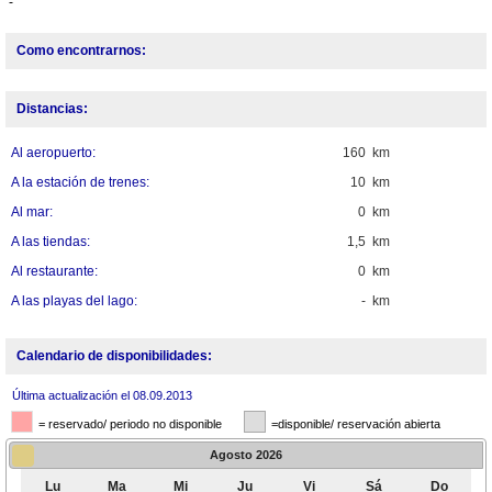
-
Como encontrarnos:
Distancias:
Al aeropuerto:
160 km
A la estación de trenes:
10 km
Al mar:
0 km
A las tiendas:
1,5 km
Al restaurante:
0 km
A las playas del lago:
- km
Calendario de disponibilidades:
Última actualización el 08.09.2013
= reservado/ periodo no disponible
=disponible/ reservación abierta
Agosto
2026
Lu
Ma
Mi
Ju
Vi
Sá
Do