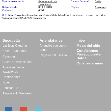
Tipo de alojamiento:
Apartamento de
Estado Federal:
Sicilia
vacaciones
Online desde:
03.09.2013
Región
Agrigento
Visitantes:
46541
URL:
https://www.lasvillas-online.com/nc/es/66/holiday/fewo/Ferienhaus_Pension_am_Meer​
///Apartamento%20de%20vacaciones/
Búsqueda
Arrendatarios
Inico
Mapa del sitio
Las Islas Canarias
Anuncios con cuota
anual
Condiciones-
Casa Rural-Finca
Proteccion-de-
Registro del usuario
Camping
Datos
Casas de vacaciones
Quienes somos
Apartamento de
vacaciones
Habitaciones
Hotel
Pension-B&B
Alojamiento Wellness