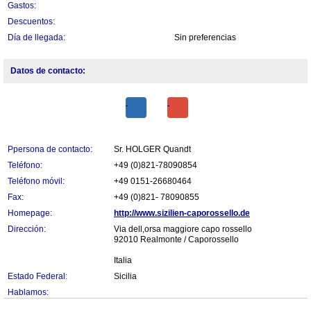
Gastos:
Descuentos:
Día de llegada:
Sin preferencias
Datos de contacto:
Ppersona de contacto:
Sr. HOLGER Quandt
Teléfono:
+49 (0)821-78090854
Teléfono móvil:
+49 0151-26680464
Fax:
+49 (0)821- 78090855
Homepage:
http://www.sizilien-caporossello.de
Dirección:
Via dell,orsa maggiore capo rossello
92010 Realmonte / Caporossello
Italia
Estado Federal:
Sicilia
Hablamos: