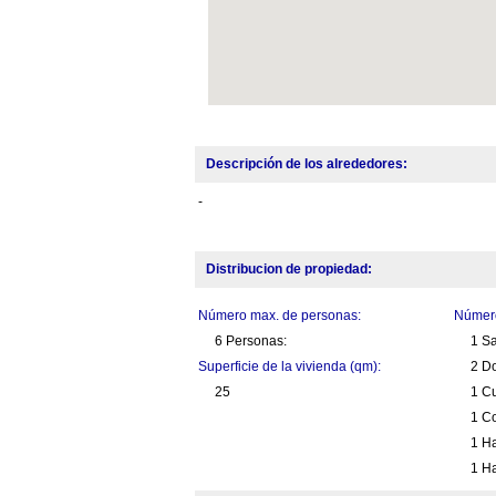
Descripción de los alrededores:
-
Distribucion de propiedad:
Número max. de personas:
Número
6 Personas:
1 S
Superficie de la vivienda (qm):
2 Do
25
1 C
1 Co
1 Ha
1 Ha