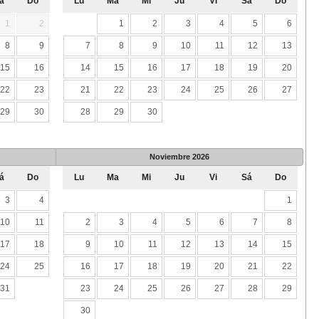
á
Do
Lu
Ma
Mi
Ju
Vi
Sá
Do
1
2
1
2
3
4
5
6
8
9
7
8
9
10
11
12
13
15
16
14
15
16
17
18
19
20
22
23
21
22
23
24
25
26
27
29
30
28
29
30
Noviembre
2026
á
Do
Lu
Ma
Mi
Ju
Vi
Sá
Do
3
4
1
10
11
2
3
4
5
6
7
8
17
18
9
10
11
12
13
14
15
24
25
16
17
18
19
20
21
22
31
23
24
25
26
27
28
29
30