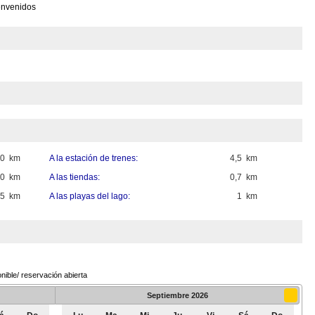
envenidos
00 km
A la estación de trenes:
4,5 km
70 km
A las tiendas:
0,7 km
,5 km
A las playas del lago:
1 km
nible/ reservación abierta
Septiembre
2026