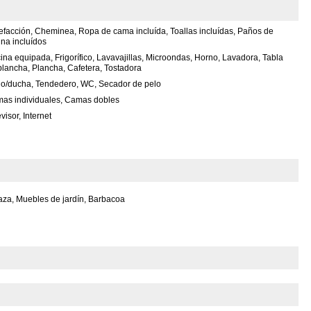
efacción, Cheminea, Ropa de cama incluída, Toallas incluídas, Paños de
ina incluídos
ina equipada, Frigorífico, Lavavajillas, Microondas, Horno, Lavadora, Tabla
plancha, Plancha, Cafetera, Tostadora
o/ducha, Tendedero, WC, Secador de pelo
as individuales, Camas dobles
visor, Internet
aza, Muebles de jardín, Barbacoa