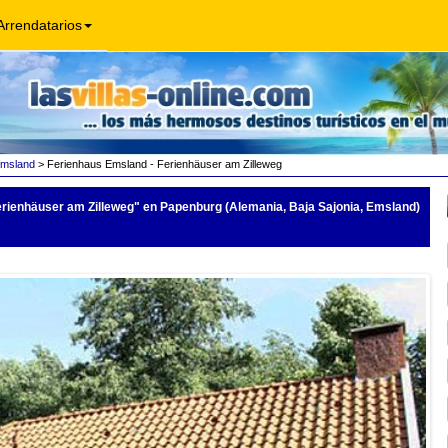
Arrendatarios
msland
> Ferienhaus Emsland - Ferienhäuser am Zilleweg
rienhäuser am Zilleweg"
en Papenburg (Alemania, Baja Sajonia, Emsland)