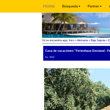
Home
Búsqueda
Partner
Yd se encuentra aqui:
Inico
>
Alemania
>
Baja Sajonia
>
E
Casa de vacaciones "Ferienhaus Emsland - Fe
No. 9532