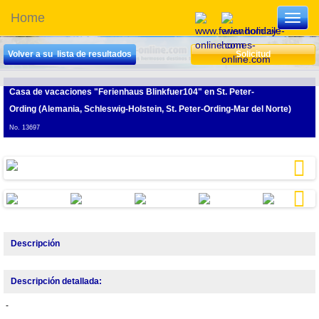
Home
Toggl
navig
Volver a su lista de resultados
Solicitud
Casa de vacaciones "Ferienhaus Blinkfuer104"
en St. Peter-
Ording (Alemania, Schleswig-Holstein, St. Peter-Ording-Mar del Norte)
No. 13697
Next
Next
Descripción
Descripción detallada:
-