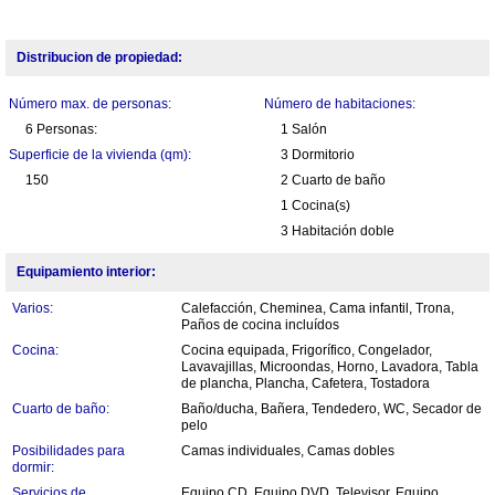
Distribucion de propiedad:
Número max. de personas:
Número de habitaciones:
6 Personas:
1 Salón
Superficie de la vivienda (qm):
3 Dormitorio
150
2 Cuarto de baño
1 Cocina(s)
3 Habitación doble
Equipamiento interior:
Varios:
Calefacción, Cheminea, Cama infantil, Trona,
Paños de cocina incluídos
Cocina:
Cocina equipada, Frigorífico, Congelador,
Lavavajillas, Microondas, Horno, Lavadora, Tabla
de plancha, Plancha, Cafetera, Tostadora
Cuarto de baño:
Baño/ducha, Bañera, Tendedero, WC, Secador de
pelo
Posibilidades para
Camas individuales, Camas dobles
dormir:
Servicios de
Equipo CD, Equipo DVD, Televisor, Equipo