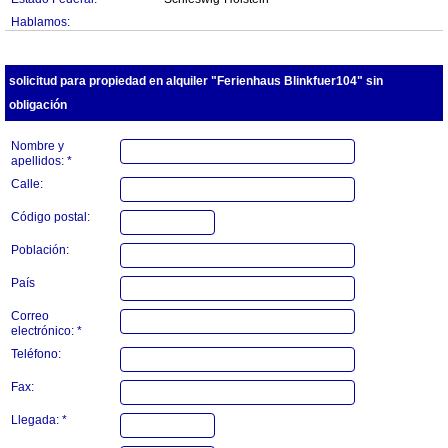
Hablamos:
solicitud para propiedad en alquiler "Ferienhaus Blinkfuer104" sin
obligación
Nombre y
apellidos: *
Calle:
Código postal:
Población:
País
Correo
electrónico: *
Teléfono:
Fax:
Llegada: *