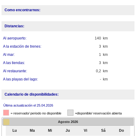
Como encontrarnos:
Distancias:
Al aeropuerto:
140 km
A la estación de trenes:
3 km
Al mar:
1 km
A las tiendas:
3 km
Al restaurante:
0,2 km
A las playas del lago:
- km
Calendario de disponibilidades:
Última actualización el 25.04.2026
= reservado/ periodo no disponible
=disponible/ reservación abierta
Agosto
2026
Lu
Ma
Mi
Ju
Vi
Sá
Do