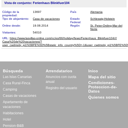
Vista de conjunto: Ferienhaus Blinkfuer104
Código de la
13697
País
Alemania
propriedad:
Tipo de alojamiento:
Casa de vacaciones
Estado
Schleswig-Holstein
Federal:
Online desde:
19.08.2014
Región
St. Peter-Ording-Mar del
Norte
Visitantes:
54010
URL:
https://www.lasvillas-online.com/nc/es/66/holiday/fewo/Ferienhaus_Blinkfuer104///​
Casa%20de%20vacaciones/?
user_cwdmobj_pi1%5BFE%5D%5Bstatic_info_country%5D=-1&user_cwdmobj_pi1%5BFE
Búsqueda
Arrendatarios
Inico
Mapa del sitio
Las Islas Canarias
Anuncios con cuota
anual
Condiciones-
Casa Rural-Finca
Proteccion-de-
Registro del usuario
Camping
Datos
Casas de vacaciones
Quienes somos
Apartamento de
vacaciones
Habitaciones
Hotel
Pension-B&B