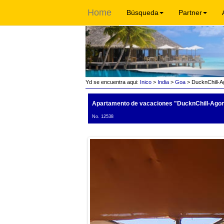
Home
Búsqueda
Partner
Yd se encuentra aqui:
Inico
>
India
>
Goa
> DucknChill-A
Apartamento de vacaciones "DucknChill-Ago
No. 12538