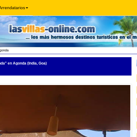
Arrendatarios
gonda
nda"
en Agonda (India, Goa)