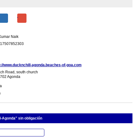
 Kumar Naik
17507852303
p://www.ducknchill-agonda.beaches-of-goa.com
ch Road, south church
702 Agonda
ia
a
l-Agonda" sin obligación