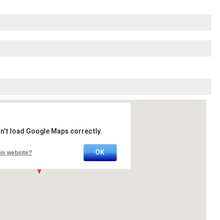
n't load Google Maps correctly.
OK
is website?