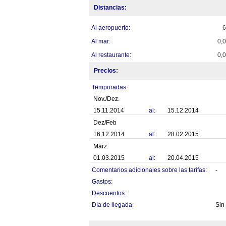
Distancias:
Al aeropuerto:
Al mar:
0,
Al restaurante:
0,
Precios:
Temporadas:
Nov./Dez.
15.11.2014
al:
15.12.2014
Dez/Feb
16.12.2014
al:
28.02.2015
März
01.03.2015
al:
20.04.2015
Comentarios adicionales sobre las tarifas:
-
Gastos:
Descuentos:
Día de llegada:
Sin