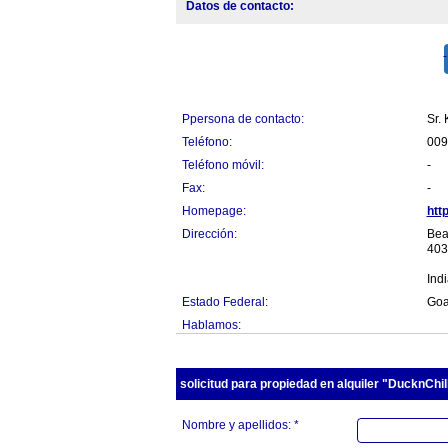
Datos de contacto:
Ppersona de contacto:
Sr.
Teléfono:
009
Teléfono móvil:
-
Fax:
-
Homepage:
htt
Dirección:
Bea
403
Ind
Estado Federal:
Go
Hablamos:
solicitud para propiedad en alquiler "DucknChil
Nombre y apellidos: *