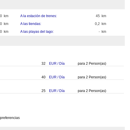
60 km
A la estación de trenes:
45 km
00 km
A las tiendas:
0,2 km
00 km
A las playas del lago:
- km
32
EUR
/
Día
para
2
Person(as)
40
EUR
/
Día
para
2
Person(as)
25
EUR
/
Día
para
2
Person(as)
 preferencias