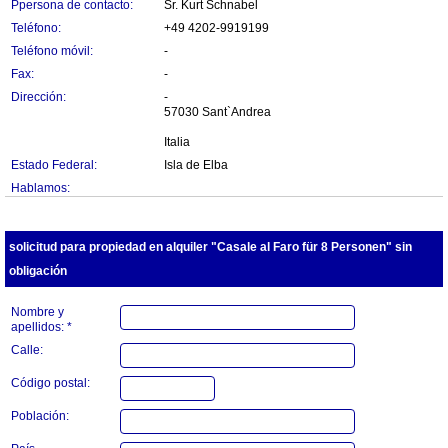
Ppersona de contacto:
Sr. Kurt Schnabel
Teléfono:
+49 4202-9919199
Teléfono móvil:
-
Fax:
-
Dirección:
-
57030 Sant`Andrea
Italia
Estado Federal:
Isla de Elba
Hablamos:
solicitud para propiedad en alquiler "Casale al Faro für 8 Personen" sin
obligación
Nombre y
apellidos: *
Calle:
Código postal:
Población: