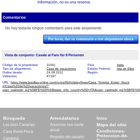
información, no es una reserva.
Comentarios
No hay todavía ningun comentario para este alojamiento.
Por favor, dar su comentario a este alojamiento ahora
Vista de conjunto: Casale al Faro für 8 Personen
Código de la propriedad:
11041
País
Italia
Tipo de alojamiento:
Casa de vacaciones
Estado Federal:
Isla de Elba
Online desde:
24.08.2011
Región
Visitantes:
47187
URL:
https://www.lasvillas-online.com/nc/es/66/holiday/fewo/Casa_Torretta_Erster_Stock​
///Casa%20de%20vacaciones/?
user_cwdmobj_pi1%5BFE%5D%5Bstatic_info_country%5D=ITA&user_cwdmobj_pi1%5BF
Búsqueda
Arrendatarios
Inico
Mapa del sitio
Las Islas Canarias
Anuncios con cuota
anual
Condiciones-
Casa Rural-Finca
Proteccion-de-
Registro del usuario
Camping