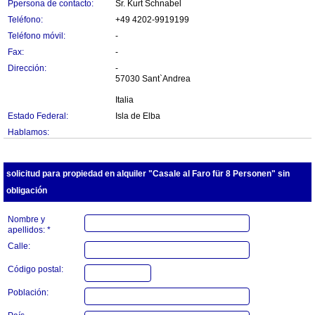
Ppersona de contacto:
Sr. Kurt Schnabel
Teléfono:
+49 4202-9919199
Teléfono móvil:
-
Fax:
-
Dirección:
-
57030 Sant`Andrea
Italia
Estado Federal:
Isla de Elba
Hablamos:
solicitud para propiedad en alquiler "Casale al Faro für 8 Personen" sin
obligación
Nombre y
apellidos: *
Calle:
Código postal:
Población: