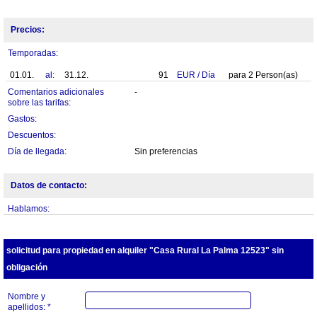
Precios:
Temporadas:
01.01.
al:
31.12.
91
EUR
/
Día
para
2
Person(as)
Comentarios adicionales
-
sobre las tarifas:
Gastos:
Descuentos:
Día de llegada:
Sin preferencias
Datos de contacto:
Hablamos:
solicitud para propiedad en alquiler "Casa Rural La Palma 12523" sin
obligación
Nombre y
apellidos: *