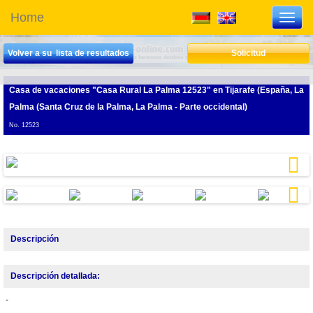
Home
Toggl
navig
Volver a su lista de resultados
Solicitud
Casa de vacaciones "Casa Rural La Palma 12523"
en Tijarafe (España, La
Palma (Santa Cruz de la Palma, La Palma - Parte occidental)
No. 12523
Next
Next
Descripción
Descripción detallada:
-