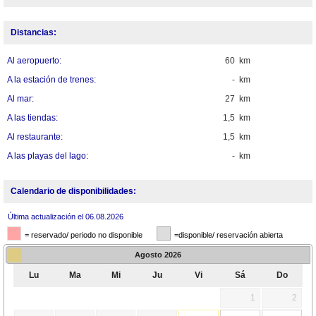
Distancias:
Al aeropuerto:
60 km
A la estación de trenes:
- km
Al mar:
27 km
A las tiendas:
1,5 km
Al restaurante:
1,5 km
A las playas del lago:
- km
Calendario de disponibilidades:
Última actualización el 06.08.2026
= reservado/ periodo no disponible
=disponible/ reservación abierta
Agosto
2026
Lu
Ma
Mi
Ju
Vi
Sá
Do
1
2