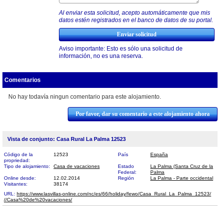
Al enviar esta solicitud, acepto automáticamente que mis
datos estén registrados en el banco de datos de su portal.
Aviso importante: Esto es sólo una solicitud de
información, no es una reserva.
Comentarios
No hay todavía ningun comentario para este alojamiento.
Por favor, dar su comentario a este alojamiento ahora
Vista de conjunto: Casa Rural La Palma 12523
Código de la
12523
País
España
propriedad:
Tipo de alojamiento:
Casa de vacaciones
Estado
La Palma (Santa Cruz de la
Federal:
Palma
Online desde:
12.02.2014
Región
La Palma - Parte occidental
Visitantes:
38174
URL:
https://www.lasvillas-online.com/nc/es/66/holiday/fewo/Casa_Rural_La_Palma_12523/​
//Casa%20de%20vacaciones/