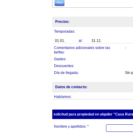
Hoy
Precios:
Temporadas:
01.01.
al:
31.12.
Comentarios adicionales sobre las
-
tarifas:
Gastos:
Descuentos:
Día de llegada:
Sin 
Datos de contacto:
Hablamos:
solicitud para propiedad en alquiler "Casa Rur
Nombre y apellidos: *