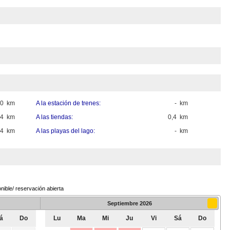
80 km
A la estación de trenes:
- km
,4 km
A las tiendas:
0,4 km
,4 km
A las playas del lago:
- km
nible/ reservación abierta
Septiembre
2026
á
Do
Lu
Ma
Mi
Ju
Vi
Sá
Do