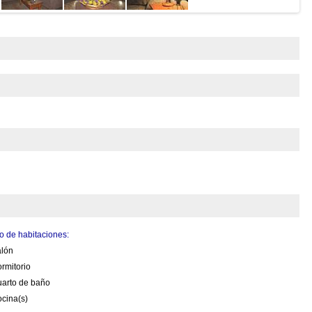
 de habitaciones:
alón
rmitorio
uarto de baño
cina(s)