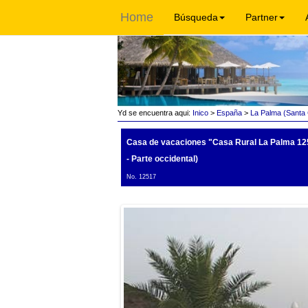
Home
Búsqueda
Partner
Yd se encuentra aqui:
Inico
>
España
>
La Palma (Santa 
Casa de vacaciones "Casa Rural La Palma 12
- Parte occidental)
No. 12517