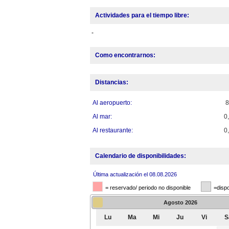
Actividades para el tiempo libre:
-
Como encontrarnos:
Distancias:
Al aeropuerto:
Al mar:
0
Al restaurante:
0
Calendario de disponibilidades:
Última actualización el 08.08.2026
= reservado/ periodo no disponible
=dispo
Agosto
2026
Lu
Ma
Mi
Ju
Vi
S