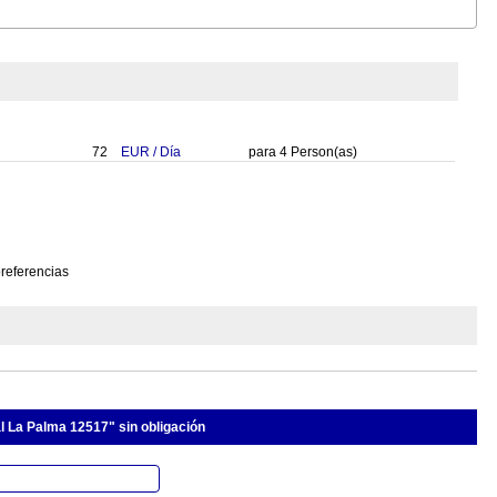
72
EUR
/
Día
para
4
Person(as)
preferencias
al La Palma 12517" sin obligación