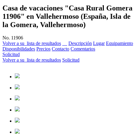
Casa de vacaciones "Casa Rural Gomera
11906"
en Vallehermoso (España, Isla de
la Gomera, Vallehermoso)
No. 11906
Volver a su lista de resultados
Descripción
Lugar
Equipamiento
Disponibilidades
Precios
Contacto
Comentarios
Solicitud
Volver a su lista de resultados
Solicitud