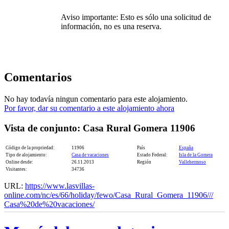
Aviso importante: Esto es sólo una solicitud de
información, no es una reserva.
Comentarios
No hay todavía ningun comentario para este alojamiento.
Por favor, dar su comentario a este alojamiento ahora
Vista de conjunto: Casa Rural Gomera 11906
Código de la propriedad:
11906
País
España
Tipo de alojamiento:
Casa de vacaciones
Estado Federal:
Isla de la Gomera
Online desde:
26.11.2013
Región
Vallehermoso
Visitantes:
34736
URL:
https://www.lasvillas-
online.com/nc/es/66/holiday/fewo/Casa_Rural_Gomera_11906///​
Casa%20de%20vacaciones/