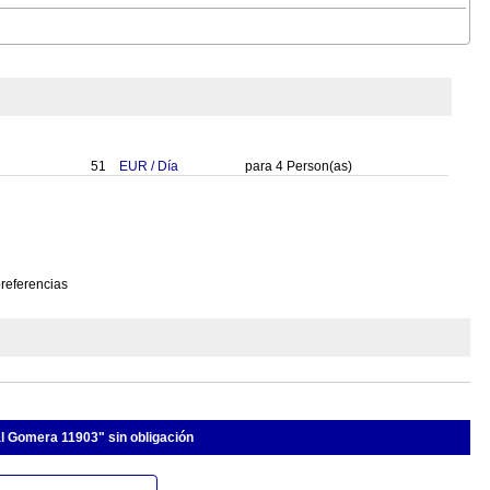
51
EUR
/
Día
para
4
Person(as)
preferencias
al Gomera 11903" sin obligación