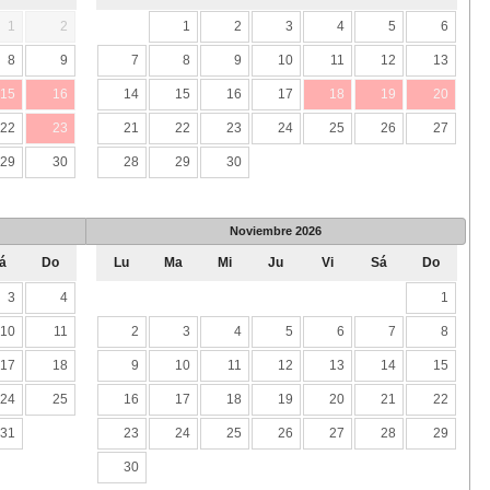
1
2
1
2
3
4
5
6
8
9
7
8
9
10
11
12
13
15
16
14
15
16
17
18
19
20
22
23
21
22
23
24
25
26
27
29
30
28
29
30
Noviembre
2026
á
Do
Lu
Ma
Mi
Ju
Vi
Sá
Do
3
4
1
10
11
2
3
4
5
6
7
8
17
18
9
10
11
12
13
14
15
24
25
16
17
18
19
20
21
22
31
23
24
25
26
27
28
29
30