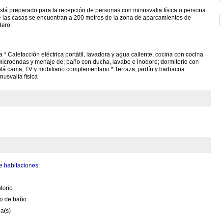
stá preparado para la recepción de personas con minusvalia física o persona
 las casas se encuentran a 200 metros de la zona de aparcamientos de
dero.
* Calefacción eléctrica portátil, lavadora y agua caliente, cocina con cocina
ica, microondas y menaje de; baño con ducha, lavabo e inodoro; dormitorio con
ofá cama, TV y mobiliario complementario * Terraza, jardín y barbacoa
usvalía física
 habitaciones:
n
torio
to de baño
a(s)