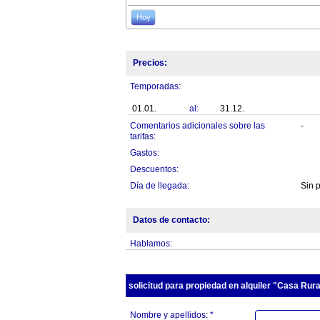
Hoy
Precios:
Temporadas:
01.01.
al:
31.12.
Comentarios adicionales sobre las
-
tarifas:
Gastos:
Descuentos:
Día de llegada:
Sin 
Datos de contacto:
Hablamos:
solicitud para propiedad en alquiler "Casa Rur
Nombre y apellidos: *