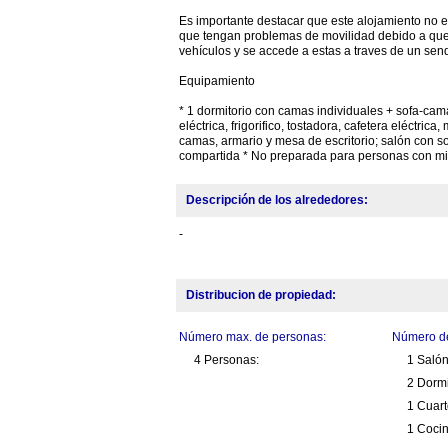
Es importante destacar que este alojamiento no e
que tengan problemas de movilidad debido a que
vehículos y se accede a estas a traves de un sen
Equipamiento
* 1 dormitorio con camas individuales + sofa-cama 
eléctrica, frigorifico, tostadora, cafetera eléctr
camas, armario y mesa de escritorio; salón con s
compartida * No preparada para personas con min
Descripción de los alrededores:
-
Distribucion de propiedad:
Número max. de personas:
Número de
4 Personas:
1 Saló
2 Dormi
1 Cuar
1 Cocin