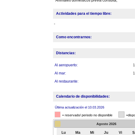
Animales domésticos previa consulta,
Actividades para el tiempo libre:
-
Como encontrarnos:
Distancias:
Al aeropuerto:
Al mar:
Al restaurante:
Calendario de disponibilidades:
Última actualización el 10.03.2026
= reservado/ periodo no disponible
=dispo
Agosto
2026
Lu
Ma
Mi
Ju
Vi
S