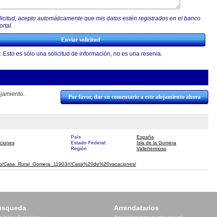
olicitud, acepto automáticamente que mis datos estén registrados en el banco
rtal.
: Esto es sólo una solicitud de información, no es una reserva.
jamiento.
Por favor, dar su comentario a este alojamiento ahora
País
España
ciones
Estado Federal:
Isla de la Gomera
Región
Vallehermoso
y/fewo/Casa_Rural_Gomera_11903///​Casa%20de%20vacaciones/
úsqueda
Arrendatarios