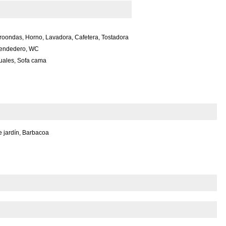
icroondas, Horno, Lavadora, Cafetera, Tostadora
Tendedero, WC
uales, Sofa cama
e jardín, Barbacoa