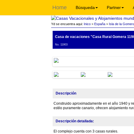
Home
Búsqueda
Partner
Yd se encuentra aqui:
Inico
>
España
>
Isla de la Gomer
Casa de vacaciones "Casa Rural Gomera 119
No. 11903
Descripción
Construido aproximadamente en el año 1940 y ren
estilo puramente canario, ofrecen alojamiento rura
Descripción detallada:
El complejo cuenta con 3 casas rurales.