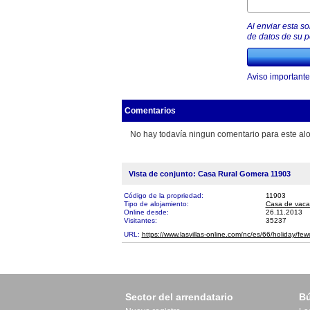
Al enviar esta s
de datos de su po
Aviso importante
Comentarios
No hay todavía ningun comentario para este alo
Vista de conjunto: Casa Rural Gomera 11903
Código de la propriedad:
11903
Tipo de alojamiento:
Casa de vaca
Online desde:
26.11.2013
Visitantes:
35237
URL:
https://www.lasvillas-online.com/nc/es/66/holida
Sector del arrendatario
B