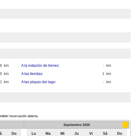
16 km
A la estación de trenes:
- km
10 km
A las tiendas:
1 km
1 km
A las playas del lago:
- km
nible/ reservación abierta
Septiembre
2026
á
Do
Lu
Ma
Mi
Ju
Vi
Sá
Do