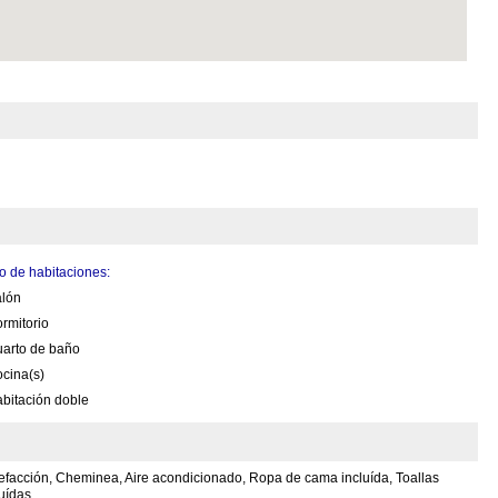
 de habitaciones:
alón
rmitorio
uarto de baño
cina(s)
bitación doble
efacción, Cheminea, Aire acondicionado, Ropa de cama incluída, Toallas
luídas