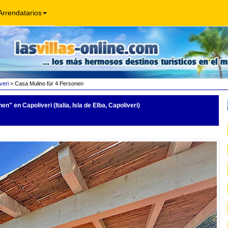
Arrendatarios
veri
> Casa Mulino für 4 Personen
nen"
en Capoliveri (Italia, Isla de Elba, Capoliveri)