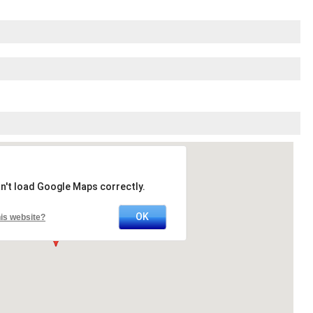
n't load Google Maps correctly.
OK
is website?