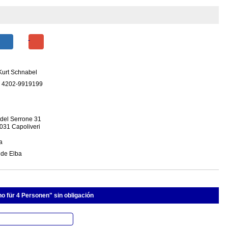
 Kurt Schnabel
 4202-9919199
 del Serrone 31
7031 Capoliveri
ia
 de Elba
no für 4 Personen" sin obligación