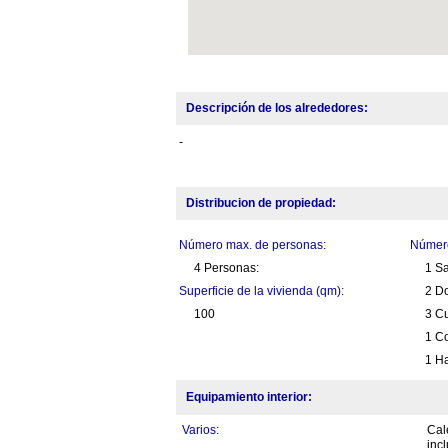
Descripción de los alrededores:
-
Distribucion de propiedad:
Número max. de personas:
Número
4 Personas:
1 S
Superficie de la vivienda (qm):
2 Do
100
3 C
1 Co
1 Ha
Equipamiento interior:
Varios:
Cal
inc