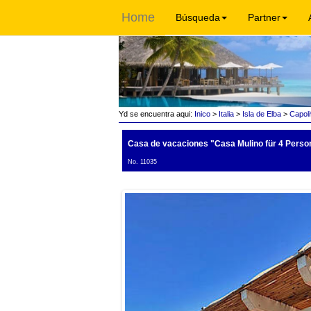
Home
Búsqueda
Partner
Yd se encuentra aqui:
Inico
>
Italia
>
Isla de Elba
>
Capoli
Casa de vacaciones "Casa Mulino für 4 Perso
No. 11035