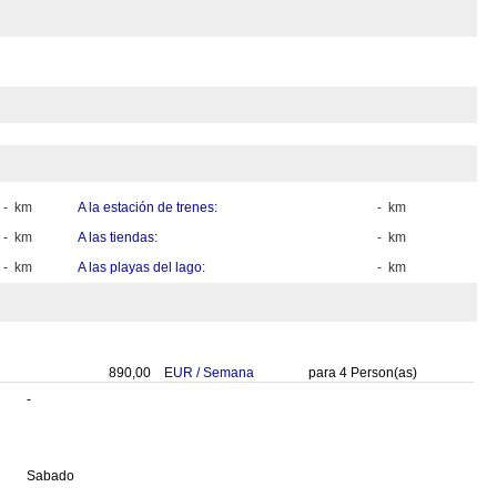
- km
A la estación de trenes:
- km
- km
A las tiendas:
- km
- km
A las playas del lago:
- km
890,00
EUR
/
Semana
para
4
Person(as)
-
Sabado