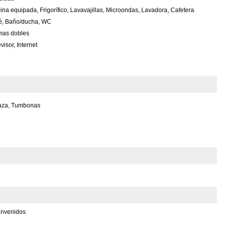
ina equipada, Frigorífico, Lavavajillas, Microondas, Lavadora, Cafetera
é, Baño/ducha, WC
as dobles
visor, Internet
raza, Tumbonas
envenidos