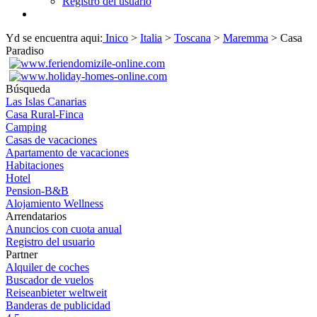
Registro del usuario
Yd se encuentra aqui:
Inico
>
Italia
>
Toscana
>
Maremma
> Casa
Paradiso
Búsqueda
Las Islas Canarias
Casa Rural-Finca
Camping
Casas de vacaciones
Apartamento de vacaciones
Habitaciones
Hotel
Pension-B&B
Alojamiento Wellness
Arrendatarios
Anuncios con cuota anual
Registro del usuario
Partner
Alquiler de coches
Buscador de vuelos
Reiseanbieter weltweit
Banderas de publicidad