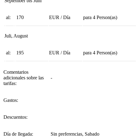
September bis Juni
al:
170
EUR
/
Día
para
4
Person(as)
Juli, August
al:
195
EUR
/
Día
para
4
Person(as)
Comentarios
adicionales sobre las
-
tarifas:
Gastos:
Descuentos:
Día de llegada:
Sin preferencias, Sabado