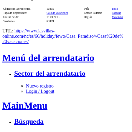
Código de la propriedad:
10835
País
Italia
Tipo de alojamiento:
Casa de vacaciones
Estado Federal:
Toscana
Online desde:
19.09.2013
Región
Maremma
Visitantes:
65089
URL:
https://www.lasvillas-
online.com/nc/es/66/holiday/fewo/Casa_Paradiso///Casa%20de%​
20vacaciones/
Menú del arrendatario
Sector del arrendatario
Nuevo registro
Login / Logout
MainMenu
Búsqueda