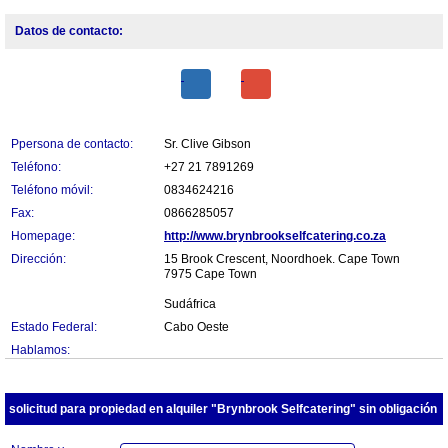
Datos de contacto:
Ppersona de contacto:
Sr. Clive Gibson
Teléfono:
+27 21 7891269
Teléfono móvil:
0834624216
Fax:
0866285057
Homepage:
http://www.brynbrookselfcatering.co.za
Dirección:
15 Brook Crescent, Noordhoek. Cape Town
7975 Cape Town
Sudáfrica
Estado Federal:
Cabo Oeste
Hablamos:
solicitud para propiedad en alquiler "Brynbrook Selfcatering" sin obligación