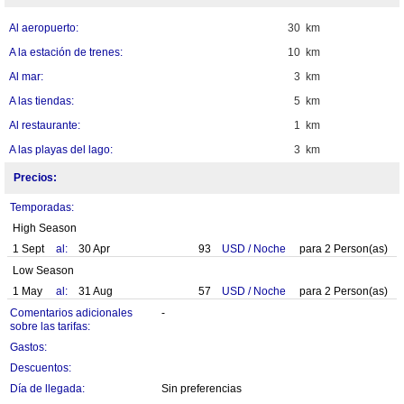
Al aeropuerto:
30 km
A la estación de trenes:
10 km
Al mar:
3 km
A las tiendas:
5 km
Al restaurante:
1 km
A las playas del lago:
3 km
Precios:
Temporadas:
High Season
1 Sept
al:
30 Apr
93
USD
/
Noche
para
2
Person(as)
Low Season
1 May
al:
31 Aug
57
USD
/
Noche
para
2
Person(as)
Comentarios adicionales
-
sobre las tarifas:
Gastos:
Descuentos:
Día de llegada:
Sin preferencias