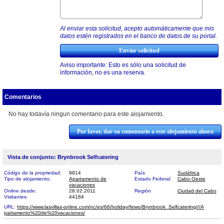
Al enviar esta solicitud, acepto automáticamente que mis
datos estén registrados en el banco de datos de su portal.
Aviso importante: Esto es sólo una solicitud de
información, no es una reserva.
Comentarios
No hay todavía ningun comentario para este alojamiento.
Por favor, dar su comentario a este alojamiento ahora
Vista de conjunto: Brynbrook Selfcatering
Código de la propriedad:
9814
País
Sudáfrica
Tipo de alojamiento:
Apartamento de
Estado Federal:
Cabo Oeste
vacaciones
Online desde:
28.02.2011
Región
Ciudad del Cabo
Visitantes:
44184
URL:
https://www.lasvillas-online.com/nc/es/66/holiday/fewo/Brynbrook_Selfcatering///A​
partamento%20de%20vacaciones/