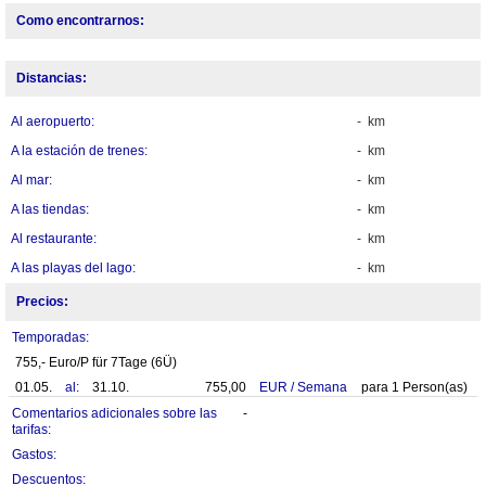
Como encontrarnos:
Distancias:
Al aeropuerto:
- km
A la estación de trenes:
- km
Al mar:
- km
A las tiendas:
- km
Al restaurante:
- km
A las playas del lago:
- km
Precios:
Temporadas:
755,- Euro/P für 7Tage (6Ü)
01.05.
al:
31.10.
755,00
EUR
/
Semana
para
1
Person(as)
Comentarios adicionales sobre las
-
tarifas:
Gastos:
Descuentos: