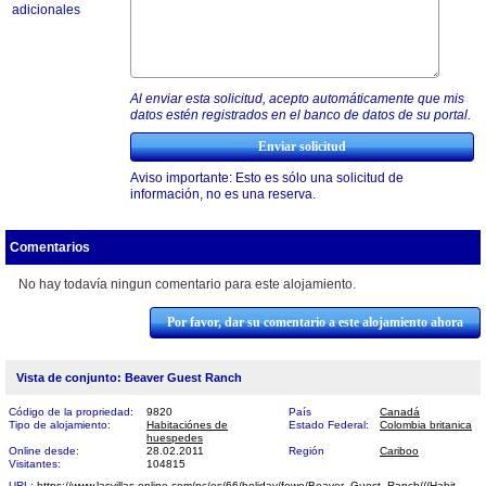
adicionales
Al enviar esta solicitud, acepto automáticamente que mis
datos estén registrados en el banco de datos de su portal.
Aviso importante: Esto es sólo una solicitud de
información, no es una reserva.
Comentarios
No hay todavía ningun comentario para este alojamiento.
Por favor, dar su comentario a este alojamiento ahora
Vista de conjunto: Beaver Guest Ranch
Código de la propriedad:
9820
País
Canadá
Tipo de alojamiento:
Habitaciónes de
Estado Federal:
Colombia britanica
huespedes
Online desde:
28.02.2011
Región
Cariboo
Visitantes:
104815
URL:
https://www.lasvillas-online.com/nc/es/66/holiday/fewo/Beaver_Guest_Ranch///Habit​