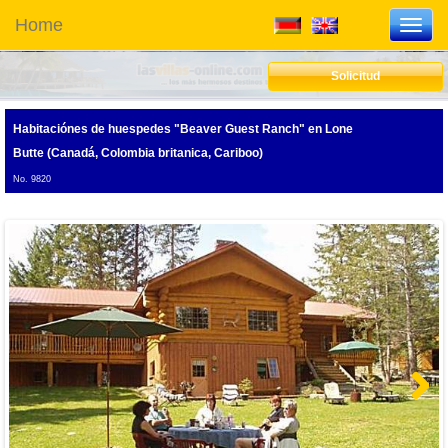
Home
Toggl
navig
Solicitud
Habitaciónes de huespedes "Beaver Guest Ranch"
en Lone
Butte (Canadá, Colombia britanica, Cariboo)
No. 9820
Next