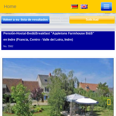
Home
Toggl
navig
Volver a su lista de resultados
Solicitud
Pensión-Hostal-Bed&Breakfast "Appletons Farmhouse B&B"
en Indre (Francia, Centro - Valle del Loira, Indre)
No. 5562
Next