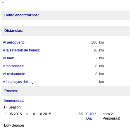
-
Como encontrarnos:
Distancias:
Al aeropuerto:
100 km
A la estación de trenes:
10 km
Al mar:
- km
A las tiendas:
8 km
Al restaurante:
8 km
A las playas del lago:
- km
Precios:
Temporadas:
Hi Season
11.05.2015
al:
01.10.2015
65
EUR
/
para
2
Día
Person(as)
Low Season