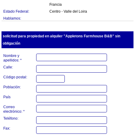
Francia
Estado Federal:
Centro - Valle del Loira
Hablamos:
solicitud para propiedad en alquiler "Appletons Farmhouse B&B" sin
obligación
Nombre y
apellidos: *
Calle:
Código postal:
Población:
País
Correo
electrónico: *
Teléfono:
Fax: