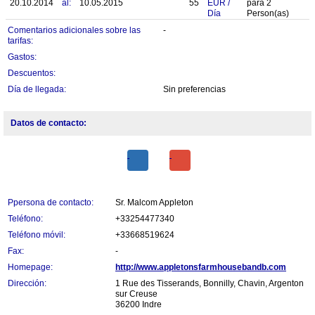
20.10.2014
al:
10.05.2015
55
EUR
/
para
2
Día
Person(as)
Comentarios adicionales sobre las
-
tarifas:
Gastos:
Descuentos:
Día de llegada:
Sin preferencias
Datos de contacto:
Ppersona de contacto:
Sr. Malcom Appleton
Teléfono:
+33254477340
Teléfono móvil:
+33668519624
Fax:
-
Homepage:
http://www.appletonsfarmhousebandb.com
Dirección:
1 Rue des Tisserands, Bonnilly, Chavin, Argenton
sur Creuse
36200 Indre