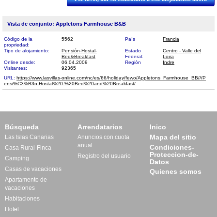
Vista de conjunto: Appletons Farmhouse B&B
Código de la
5562
País
Francia
propriedad:
Tipo de alojamiento:
Pensión-Hostal-
Estado
Centro - Valle del
Bed&Breakfast
Federal:
Loira
Online desde:
06.04.2009
Región
Indre
Visitantes:
92365
URL:
https://www.lasvillas-online.com/nc/es/66/holiday/fewo/Appletons_Farmhouse_BB///P​
ensi%C3%B3n-Hostal%20-%20Bed%20and%20Breakfast/
Búsqueda
Arrendatarios
Inico
Mapa del sitio
Las Islas Canarias
Anuncios con cuota
anual
Condiciones-
Casa Rural-Finca
Proteccion-de-
Registro del usuario
Camping
Datos
Casas de vacaciones
Quienes somos
Apartamento de
vacaciones
Habitaciones
Hotel