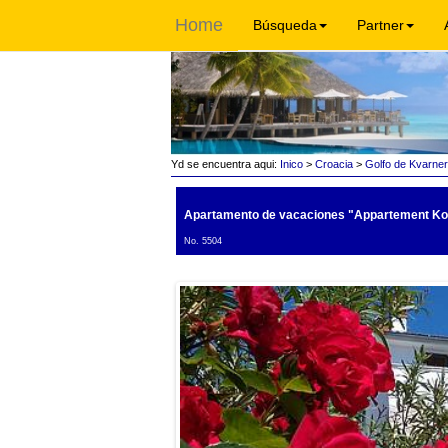
Home
Búsqueda
Partner
Yd se encuentra aqui:
Inico
>
Croacia
>
Golfo de Kvarner
Apartamento de vacaciones "Appartement Ko
No. 5504