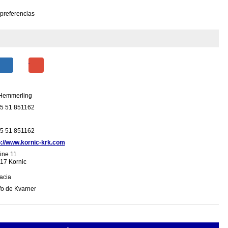
 preferencias
 Hemmerling
5 51 851162
5 51 851162
p://www.kornic-krk.com
ine 11
17 Kornic
acia
fo de Kvarner