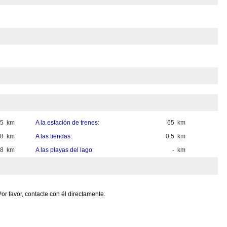
15 km
A la estación de trenes:
65 km
,8 km
A las tiendas:
0,5 km
,8 km
A las playas del lago:
- km
or favor, contacte con él directamente.