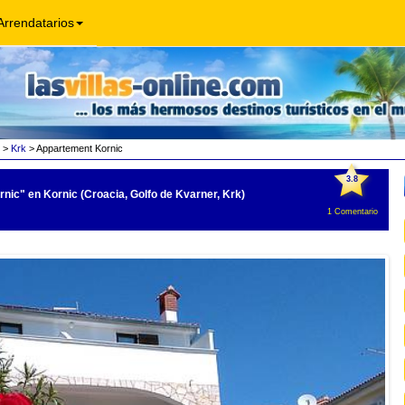
Arrendatarios
>
Krk
> Appartement Kornic
3.8
rnic"
en Kornic (Croacia, Golfo de Kvarner, Krk)
1
Comentario