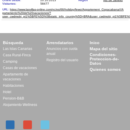
Online desde:
20.10.2013
Región
Rio de Janeiro
Visitantes:
58477
URL:
https://www.lasvillas-online.com/nc/es/66/holiday/fewo/Appartement_Copacabana///A​
partamento%20de%20vacaciones/?
user_cwdmobj_pi1%5BFE%5D%5Bstatic_info_country%5D=BRA&user_cwdmobj_pi1%5BF
Búsqueda
Arrendatarios
Inico
Mapa del sitio
Las Islas Canarias
Anuncios con cuota
anual
Condiciones-
Casa Rural-Finca
Proteccion-de-
Registro del usuario
Camping
Datos
Casas de vacaciones
Quienes somos
Apartamento de
vacaciones
Habitaciones
Hotel
Pension-B&B
Alojamiento Wellness