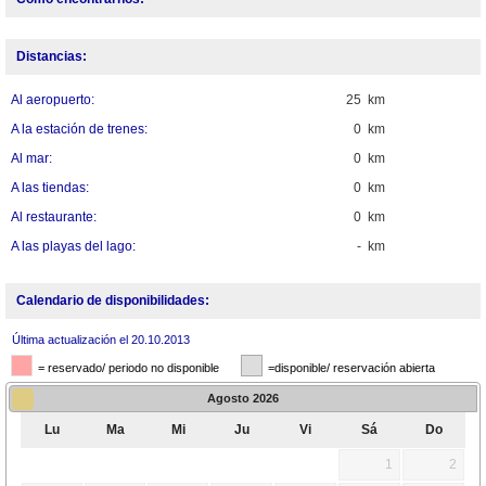
Distancias:
Al aeropuerto:
25 km
A la estación de trenes:
0 km
Al mar:
0 km
A las tiendas:
0 km
Al restaurante:
0 km
A las playas del lago:
- km
Calendario de disponibilidades:
Última actualización el 20.10.2013
= reservado/ periodo no disponible
=disponible/ reservación abierta
Agosto
2026
Lu
Ma
Mi
Ju
Vi
Sá
Do
1
2