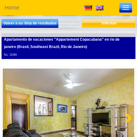
Home
Toggl
navig
Volver a su lista de resultados
Solicitud
Apartamento de vacaciones "Appartement Copacabana"
en rio de
janeiro (Brasil, Southeast Brazil, Rio de Janeiro)
No. 11560
Next