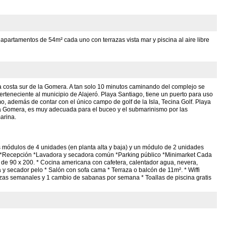
apartamentos de 54m² cada uno con terrazas vista mar y piscina al aire libre
a costa sur de la Gomera. A tan solo 10 minutos caminando del complejo se
teneciente al municipio de Alajeró. Playa Santiago, tiene un puerto para uso
, además de contar con el único campo de golf de la Isla, Tecina Golf. Playa
a Gomera, es muy adecuada para el buceo y el submarinismo por las
arina.
es módulos de 4 unidades (en planta alta y baja) y un módulo de 2 unidades
 *Recepción *Lavadora y secadora común *Parking público *Minimarket Cada
de 90 x 200. * Cocina americana con cafetera, calentador agua, nevera,
y secador pelo * Salón con sofa cama * Terraza o balcón de 11m². * Wiffi
ezas semanales y 1 cambio de sabanas por semana * Toallas de piscina gratis