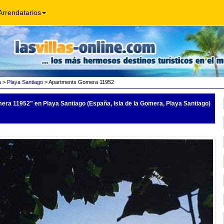
Arrendatarios
a
>
Playa Santiago
> Apartments Gomera 11952
mera 11952"
en Playa Santiago (España, Isla de la Gomera, Playa Santiago)