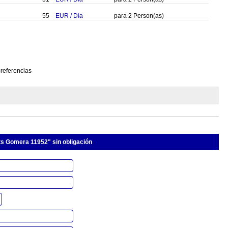
55
EUR
/
Día
para
2
Person(as)
preferencias
ts Gomera 11952" sin obligación