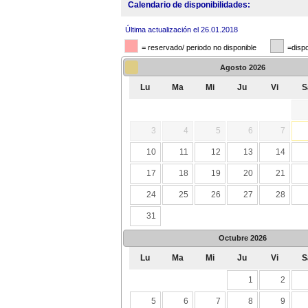
Calendario de disponibilidades:
Última actualización el 26.01.2018
= reservado/ periodo no disponible
=dispo
Agosto
2026
Lu
Ma
Mi
Ju
Vi
S
3
4
5
6
7
10
11
12
13
14
17
18
19
20
21
24
25
26
27
28
31
Octubre
2026
Lu
Ma
Mi
Ju
Vi
S
1
2
5
6
7
8
9