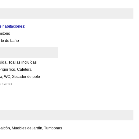
 habitaciones:
itorio
rto de baño
ída, Toallas incluídas
igorífico, Cafetera
a, WC, Secador de pelo
fa cama
 Balcón, Muebles de jardín, Tumbonas