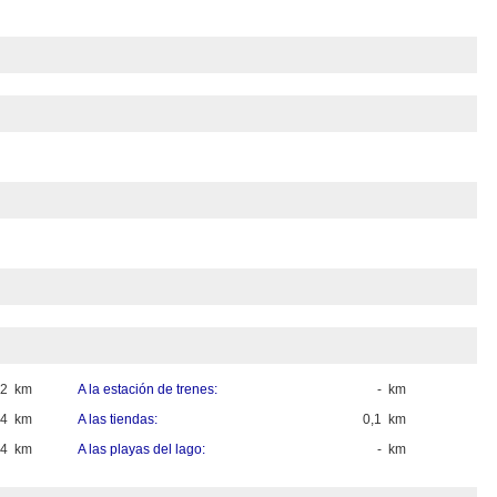
2 km
A la estación de trenes:
- km
4 km
A las tiendas:
0,1 km
4 km
A las playas del lago:
- km