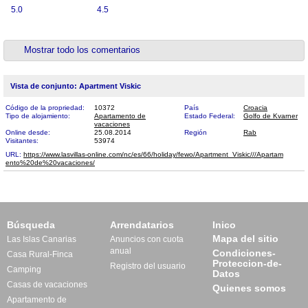
5.0
4.5
Mostrar todo los comentarios
Vista de conjunto: Apartment Viskic
Código de la propriedad:
10372
País
Croacia
Tipo de alojamiento:
Apartamento de
Estado Federal:
Golfo de Kvarner
vacaciones
Online desde:
25.08.2014
Región
Rab
Visitantes:
53974
URL:
https://www.lasvillas-online.com/nc/es/66/holiday/fewo/Apartment_Viskic///Apartam​
ento%20de%20vacaciones/
Búsqueda
Arrendatarios
Inico
Mapa del sitio
Las Islas Canarias
Anuncios con cuota
anual
Condiciones-
Casa Rural-Finca
Proteccion-de-
Registro del usuario
Camping
Datos
Casas de vacaciones
Quienes somos
Apartamento de