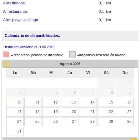
A las tiendas:
0,1 km
Al restaurante:
0,1 km
A las playas del lago:
0,1 km
Calendario de disponibilidades:
Última actualización el 11.05.2013
= reservado/ periodo no disponible
=disponible/ reservación abierta
Agosto
2026
Lu
Ma
Mi
Ju
Vi
Sá
Do
1
2
3
4
5
6
7
8
9
10
11
12
13
14
15
16
17
18
19
20
21
22
23
24
25
26
27
28
29
30
31