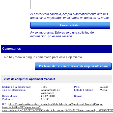
Al enviar esta solicitud, acepto automáticamente que mis
datos estén registrados en el banco de datos de su portal.
Aviso importante: Esto es sólo una solicitud de
información, no es una reserva.
Comentarios
No hay todavía ningun comentario para este alojamiento.
Por favor, dar su comentario a este alojamiento ahora
Vista de conjunto: Apartment Mariahilf
Código de la propriedad:
7290
País
Austria
Tipo de alojamiento:
Apartamento de
Estado Federal:
Viena
vacaciones
Online desde:
29.12.2010
Región
Visitantes:
53752
URL:
https://www.lasvillas-online.com/nc/es/66/holiday/fewo/Apartment_Mariahilf///Apar​
tamento%20de%20vacaciones/?
user_cwdmobj_pi1%5BFE%5D%5Bstatic_info_country%5D=AUT&user_cwdmobj_pi1%5BF