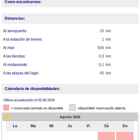
Como encontrarnos:
Distancias:
Al aeropuerto:
20 km
A la estación de trenes:
1 km
Al mar:
500 km
A las tiendas:
0,3 km
Al restaurante:
0,1 km
A las playas del lago:
45 km
Calendario de disponibilidades:
Última actualización el 05.08.2026
= reservado/ periodo no disponible
=disponible/ reservación abierta
Agosto
2026
Lu
Ma
Mi
Ju
Vi
Sá
Do
1
2