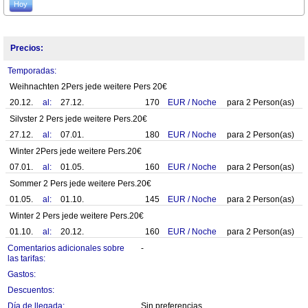
Hoy
Precios:
Temporadas:
Weihnachten 2Pers jede weitere Pers 20€
20.12.
al:
27.12.
170
EUR
/
Noche
para
2
Person(as)
Silvster 2 Pers jede weitere Pers.20€
27.12.
al:
07.01.
180
EUR
/
Noche
para
2
Person(as)
Winter 2Pers jede weitere Pers.20€
07.01.
al:
01.05.
160
EUR
/
Noche
para
2
Person(as)
Sommer 2 Pers jede weitere Pers.20€
01.05.
al:
01.10.
145
EUR
/
Noche
para
2
Person(as)
Winter 2 Pers jede weitere Pers.20€
01.10.
al:
20.12.
160
EUR
/
Noche
para
2
Person(as)
Comentarios adicionales sobre
-
las tarifas:
Gastos:
Descuentos:
Día de llegada:
Sin preferencias