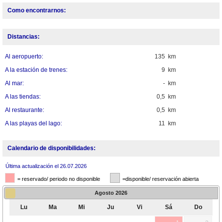
Como encontrarnos:
Distancias:
Al aeropuerto:
135 km
A la estación de trenes:
9 km
Al mar:
- km
A las tiendas:
0,5 km
Al restaurante:
0,5 km
A las playas del lago:
11 km
Calendario de disponibilidades:
Última actualización el 26.07.2026
= reservado/ periodo no disponible
=disponible/ reservación abierta
Agosto
2026
Lu
Ma
Mi
Ju
Vi
Sá
Do