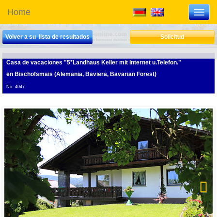
Home
Toggl
navig
Volver a su lista de resultados
Solicitud
Casa de vacaciones "5*Landhaus Keller mit Internet u.Telefon."
en Bischofsmais (Alemania, Baviera, Bavarian Forest)
No. 4047
Next