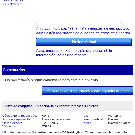
adicionales
Al enviar esta solicitud, acepto automáticamente que mis
datos estén registrados en el banco de datos de su portal.
Aviso importante: Esto es sólo una solicitud de
información, no es una reserva.
Comentarios
No hay todavía ningun comentario para este alojamiento.
Por favor, dar su comentario a este alojamiento ahora
Vista de conjunto: 5*Landhaus Keller mit Internet u.Telefon.
Código de la propriedad:
4047
País
Alemania
Tipo de alojamiento:
Casa de vacaciones
Estado Federal:
Baviera
Online desde:
12.09.2007
Región
Bavarian Forest
Visitantes:
75308
URL:
https://www.lasvillas-online.com/nc/es/66/holiday/fewo/5Landhaus_mit_Internet_uTe​