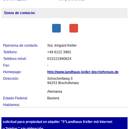
Datos de contacto:
Ppersona de contacto:
Sra. Irmgard Keller
Teléfono:
+49 8122 3982
Teléfono móvil:
015221990824
Fax:
-
Homepage:
http://www.landhaus-keller-bischofsmais.de
Dirección:
Schochertweg 3
94253 Bischofsmais
Alemania
Estado Federal:
Baviera
Hablamos:
solicitud para propiedad en alquiler "5*Landhaus Keller mit Internet
u.Telefon." sin obligación