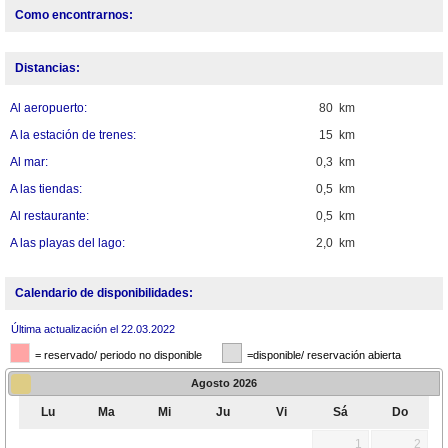
Como encontrarnos:
Distancias:
Al aeropuerto:
80 km
A la estación de trenes:
15 km
Al mar:
0,3 km
A las tiendas:
0,5 km
Al restaurante:
0,5 km
A las playas del lago:
2,0 km
Calendario de disponibilidades:
Última actualización el 22.03.2022
= reservado/ periodo no disponible
=disponible/ reservación abierta
Agosto
2026
Lu
Ma
Mi
Ju
Vi
Sá
Do
1
2