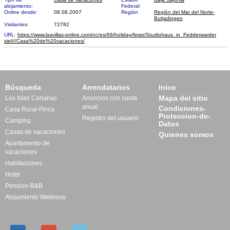
alojamiento:
Federal:
Online desde:
08.08.2007
Región
Región del Mar del Norte-
Butjadingen
Visitantes:
72782
URL:
https://www.lasvillas-online.com/nc/es/66/holiday/fewo/Studiohaus_in_Fedderwarder​
siel///Casa%20de%20vacaciones/
Búsqueda
Arrendatarios
Inico
Mapa del sitio
Las Islas Canarias
Anuncios con cuota
anual
Condiciones-
Casa Rural-Finca
Proteccion-de-
Registro del usuario
Camping
Datos
Casas de vacaciones
Quienes somos
Apartamento de
vacaciones
Habitaciones
Hotel
Pension-B&B
Alojamiento Wellness