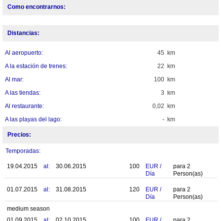
Como encontrarnos:
Distancias:
Al aeropuerto:
45 km
A la estación de trenes:
22 km
Al mar:
100 km
A las tiendas:
3 km
Al restaurante:
0,02 km
A las playas del lago:
- km
Precios:
Temporadas:
19.04.2015
al:
30.06.2015
100
EUR
/
para
2
Día
Person(as)
01.07.2015
al:
31.08.2015
120
EUR
/
para
2
Día
Person(as)
medium season
01.09.2015
al:
02.10.2015
100
EUR
/
para
2