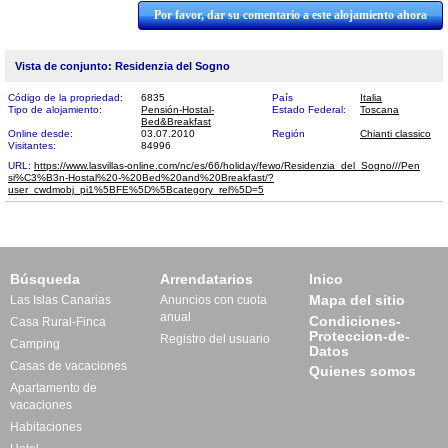
Por favor, dar su comentario a este alojamiento ahora
Vista de conjunto: Residenzia del Sogno
Código de la propriedad:
6835
País
Italia
Tipo de alojamiento:
Pensión-Hostal-
Estado Federal:
Toscana
Bed&Breakfast
Online desde:
03.07.2010
Región
Chianti classico
Visitantes:
84996
URL:
https://www.lasvillas-online.com/nc/es/66/holiday/fewo/Residenzia_del_Sogno///Pen​
si%C3%B3n-Hostal%20-%20Bed%20and%20Breakfast/?
user_cwdmobj_pi1%5BFE%5D%5Bcategory_rel%5D=5
Búsqueda
Arrendatarios
Inico
Mapa del sitio
Las Islas Canarias
Anuncios con cuota
anual
Condiciones-
Casa Rural-Finca
Proteccion-de-
Registro del usuario
Camping
Datos
Casas de vacaciones
Quienes somos
Apartamento de
vacaciones
Habitaciones