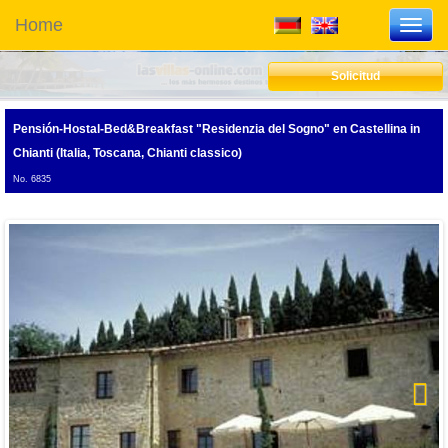
Home
Toggl
navig
Solicitud
Pensión-Hostal-Bed&Breakfast "Residenzia del Sogno"
en Castellina in
Chianti (Italia, Toscana, Chianti classico)
No. 6835
Next