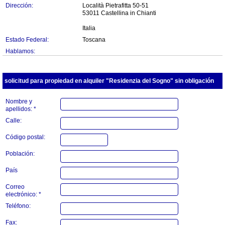
Dirección:
Località Pietrafitta 50-51
53011 Castellina in Chianti
Italia
Estado Federal:
Toscana
Hablamos:
solicitud para propiedad en alquiler "Residenzia del Sogno" sin obligación
Nombre y
apellidos: *
Calle:
Código postal:
Población:
País
Correo
electrónico: *
Teléfono:
Fax: