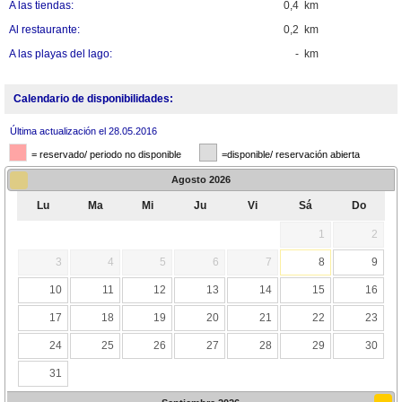
A las tiendas:
0,4 km
Al restaurante:
0,2 km
A las playas del lago:
- km
Calendario de disponibilidades:
Última actualización el 28.05.2016
= reservado/ periodo no disponible
=disponible/ reservación abierta
Agosto
2026
Lu
Ma
Mi
Ju
Vi
Sá
Do
1
2
3
4
5
6
7
8
9
10
11
12
13
14
15
16
17
18
19
20
21
22
23
24
25
26
27
28
29
30
31