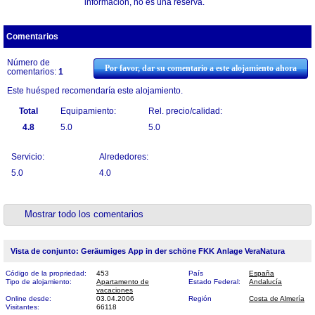
información, no es una reserva.
Comentarios
Número de
Por favor, dar su comentario a este alojamiento ahora
comentarios:
1
Este huésped recomendaría este alojamiento.
Total
Equipamiento:
Rel. precio/calidad:
4.8
5.0
5.0
Servicio:
Alrededores:
5.0
4.0
Mostrar todo los comentarios
Vista de conjunto: Geräumiges App in der schöne FKK Anlage VeraNatura
Código de la propriedad:
453
País
España
Tipo de alojamiento:
Apartamento de
Estado Federal:
Andalucía
vacaciones
Online desde:
03.04.2006
Región
Costa de Almería
Visitantes:
66118