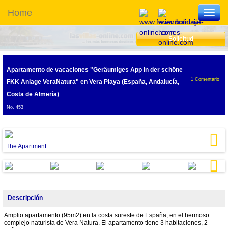
Home
Toggl
navig
Solicitud
4.8
Apartamento de vacaciones "Geräumiges App in der schöne
1
Comentario
FKK Anlage VeraNatura"
en Vera Playa (España, Andalucía,
Costa de Almería)
No. 453
The Apartment
Next
Next
Descripción
Amplio apartamento (95m2) en la costa sureste de España, en el hermoso
complejo naturista de Vera Natura. El apartamento tiene 3 habitaciones, 2