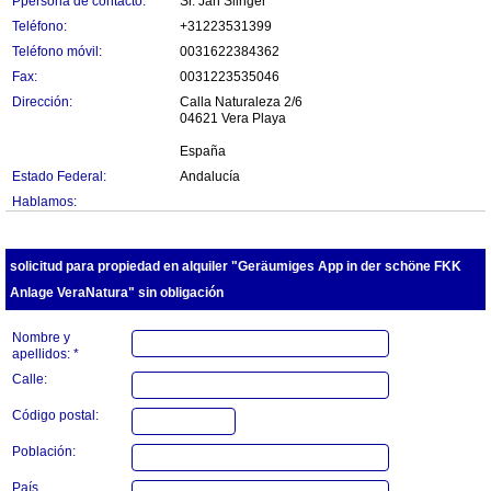
Ppersona de contacto:
Sr. Jan Slinger
Teléfono:
+31223531399
Teléfono móvil:
0031622384362
Fax:
0031223535046
Dirección:
Calla Naturaleza 2/6
04621 Vera Playa
España
Estado Federal:
Andalucía
Hablamos:
solicitud para propiedad en alquiler "Geräumiges App in der schöne FKK
Anlage VeraNatura" sin obligación
Nombre y
apellidos: *
Calle:
Código postal:
Población:
País