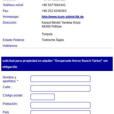
Teléfono móvil:
+90 5077692441
Fax:
+90 252 6336363
Homepage:
http://www.isam-atbinicilik.de
Dirección:
Karaot Mevkii Yaniklar Köyü
48300 Fethiye
Turquía
Estado Federal:
Türkische Ägäis
Hablamos:
solicitud para propiedad en alquiler "Desperado Horse Ranch Türkei" sin
obligación
Nombre y
apellidos: *
Calle:
Código postal:
Población:
País