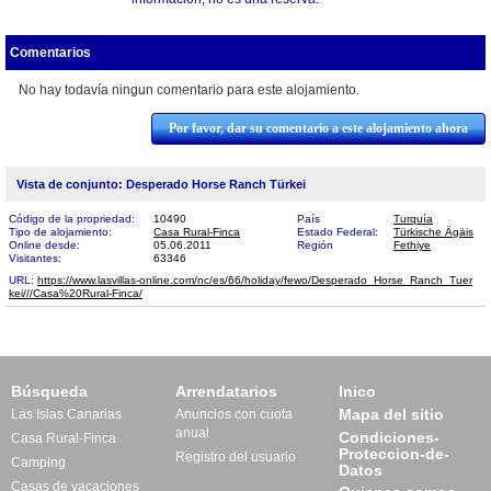
Comentarios
No hay todavía ningun comentario para este alojamiento.
Por favor, dar su comentario a este alojamiento ahora
Vista de conjunto: Desperado Horse Ranch Türkei
Código de la propriedad:
10490
País
Turquía
Tipo de alojamiento:
Casa Rural-Finca
Estado Federal:
Türkische Ägäis
Online desde:
05.06.2011
Región
Fethiye
Visitantes:
63346
URL:
https://www.lasvillas-online.com/nc/es/66/holiday/fewo/Desperado_Horse_Ranch_Tuer​
kei///Casa%20Rural-Finca/
Búsqueda
Arrendatarios
Inico
Mapa del sitio
Las Islas Canarias
Anuncios con cuota
anual
Condiciones-
Casa Rural-Finca
Proteccion-de-
Registro del usuario
Camping
Datos
Casas de vacaciones