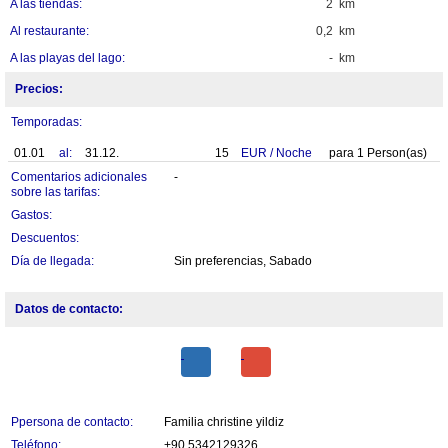
A las tiendas:
2 km
Al restaurante:
0,2 km
A las playas del lago:
- km
Precios:
Temporadas:
01.01
al:
31.12.
15
EUR
/
Noche
para
1
Person(as)
Comentarios adicionales
-
sobre las tarifas:
Gastos:
Descuentos:
Día de llegada:
Sin preferencias, Sabado
Datos de contacto:
Ppersona de contacto:
Familia christine yildiz
Teléfono:
+90 5342129326