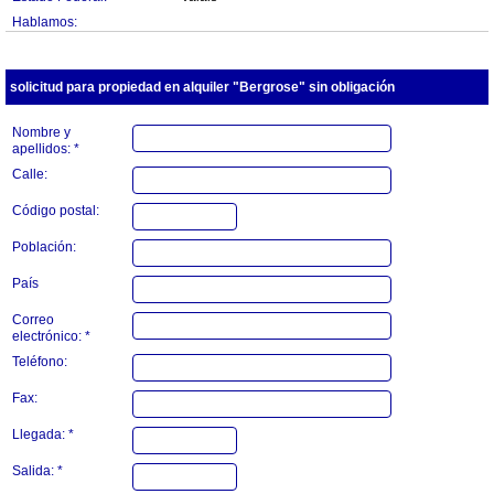
Hablamos:
solicitud para propiedad en alquiler "Bergrose" sin obligación
Nombre y
apellidos: *
Calle:
Código postal:
Población:
País
Correo
electrónico: *
Teléfono:
Fax:
Llegada: *
Salida: *