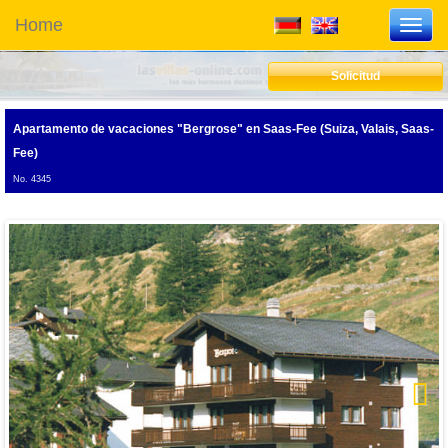
Home
Toggl
navig
Solicitud
Apartamento de vacaciones "Bergrose"
en Saas-Fee (Suiza, Valais, Saas-
Fee)
No. 4345
Next