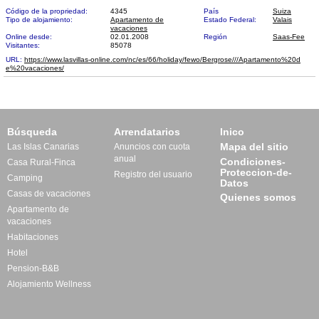
Código de la propriedad:
4345
País
Suiza
Tipo de alojamiento:
Apartamento de
Estado Federal:
Valais
vacaciones
Online desde:
02.01.2008
Región
Saas-Fee
Visitantes:
85078
URL:
https://www.lasvillas-online.com/nc/es/66/holiday/fewo/Bergrose///Apartamento%20d​
e%20vacaciones/
Búsqueda
Arrendatarios
Inico
Mapa del sitio
Las Islas Canarias
Anuncios con cuota
anual
Condiciones-
Casa Rural-Finca
Proteccion-de-
Registro del usuario
Camping
Datos
Casas de vacaciones
Quienes somos
Apartamento de
vacaciones
Habitaciones
Hotel
Pension-B&B
Alojamiento Wellness