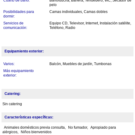
Cuarto de baño:
Baño/ducha, Bañera, Tendedero, WC, Secador de
pelo
Posibilidades para
Camas individuales, Camas dobles
dormir:
Servicios de
Equipo CD, Televisor, Internet, Instalación satélite,
comunicación:
Teléfono, Radio
Equipamiento exterior:
Varios:
Balcón, Muebles de jardín, Tumbonas
Más equipamiento
exterior:
Catering:
Sin catering
Características específicas:
Animales domésticos previa consulta,
No fumador,
Apropiado para
alérgicos,
Niños bienvenidos