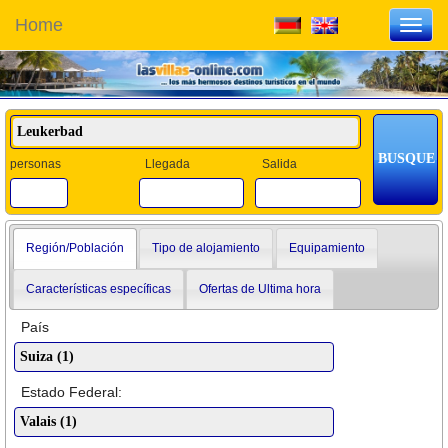
Home
Toggl
navig
personas
Llegada
Salida
Región/Población
Tipo de alojamiento
Equipamiento
Características específicas
Ofertas de Ultima hora
País
Estado Federal: