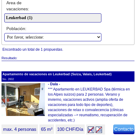
Area de
vacaciones:
Población:
Encontrado un total de 1 propuestas.
Resultado:
Apartamento de vacaciones en Leukerbad (Suiza, Valais, Leukerbad)
No. 2602
- Dala -
*** Apartamento en LEUKERBAD Spa (térmica en
los Alpes suizos) para 2 personas. Verano y
invierno, vacaciones activos (amplia oferta de
vacaciones para todo tipo de deportes),
vacaciones de relax o convalecencia (clínicas
especializadas --> reumatismo, recuperación de
accidentes, etc.)
max. 4 personas
65 m²
100 CHF/Día
Contacto