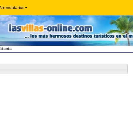
Arrendatarios
ällbacka