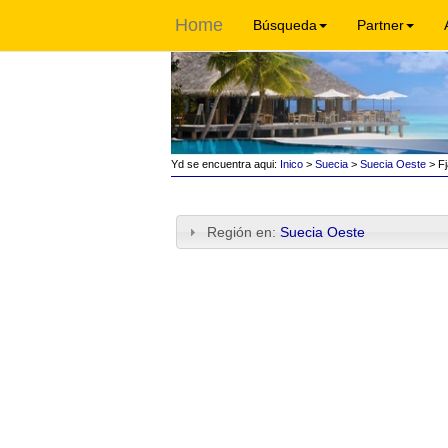
Home
Búsqueda
Partner
Yd se encuentra aqui:
Inico
>
Suecia
>
Suecia Oeste
> Fj
Región en:
Suecia Oeste