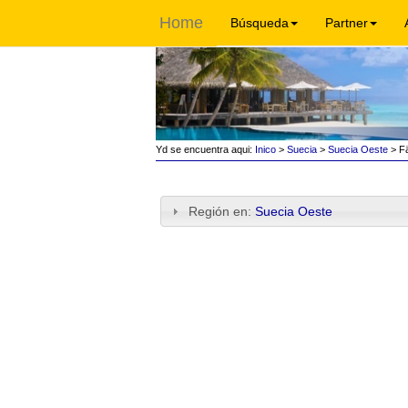
Home
Búsqueda
Partner
Yd se encuentra aqui:
Inico
>
Suecia
>
Suecia Oeste
> Fä
Región en:
Suecia Oeste