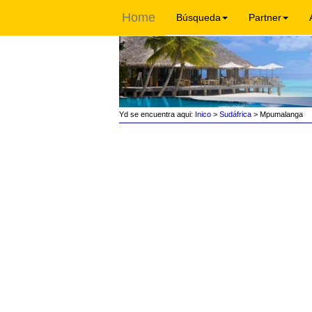
Home
Búsqueda
Partner
Yd se encuentra aqui:
Inico
>
Sudáfrica
> Mpumalanga